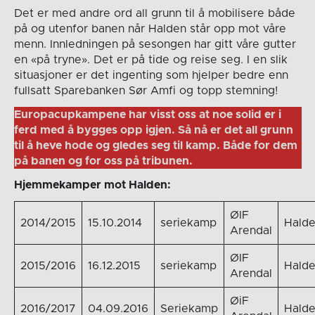
Det er med andre ord all grunn til å mobilisere både
på og utenfor banen når Halden står opp mot våre
menn. Innledningen på sesongen har gitt våre gutter
en «på tryne». Det er på tide og reise seg. I en slik
situasjoner er det ingenting som hjelper bedre enn
fullsatt Sparebanken Sør Amfi og topp stemning!
Europacupkampene har visst oss at noe solid er i
ferd med å bygges opp igjen. Så nå er det all grunn
til å heve hode og gledes seg til kamp. Både for dem
på banen og for oss på tribunen.
Hjemmekamper mot Halden:
ØIF
2014/2015
15.10.2014
seriekamp
Hald
Arendal
ØIF
2015/2016
16.12.2015
seriekamp
Hald
Arendal
ØiF
2016/2017
04.09.2016
Seriekamp
Hald