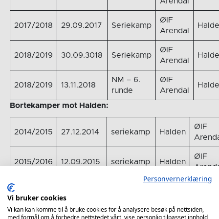
Arendal
ØIF
2017/2018
29.09.2017
Seriekamp
Hald
Arendal
ØIF
2018/2019
30.09.3018
Seriekamp
Hald
Arendal
NM – 6.
ØIF
2018/2019
13.11.2018
Hald
runde
Arendal
Bortekamper mot Halden:
ØIF
2014/2015
27.12.2014
seriekamp
Halden
Arenda
ØIF
2015/2016
12.09.2015
seriekamp
Halden
Arenda
Personvernerklæring
ØIF
2016/2017
11.12.2016
Seriekamp
Halden
Vi bruker cookies
Arenda
Vi kan kan komme til å bruke cookies for å analysere besøk på nettsiden,
ØIF
med formål om å forbedre nettstedet vårt, vise personlig tilpasset innhold