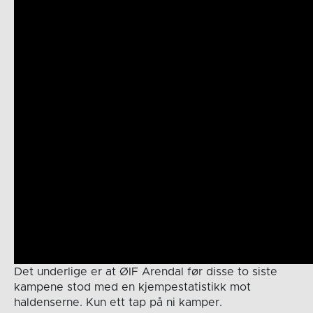
Det underlige er at ØIF Arendal før disse to siste
kampene stod med en kjempestatistikk mot
haldenserne. Kun ett tap på ni kamper.