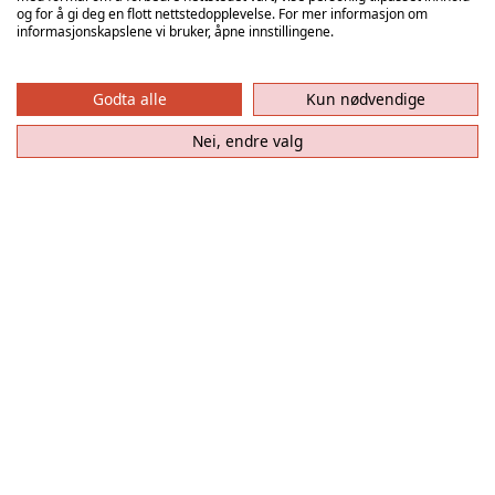
2017/2018
20.12.2017
Seriekamp
Halden
og for å gi deg en flott nettstedopplevelse. For mer informasjon om
Arenda
informasjonskapslene vi bruker, åpne innstillingene.
ØIF
2018/2019
06.02.2019
Seriekamp
Halden
Arenda
Godta alle
Kun nødvendige
Nei, endre valg
Vi ses i
Sparebanken Norge Amfi Arendal
søndag 30.
august
klokken 19:00
– når
ØIF Arendal
møter
Fjellhammer
!
Billetter
Relaterte artikler