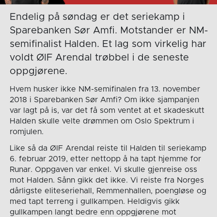
Endelig på søndag er det seriekamp i
Sparebanken Sør Amfi. Motstander er NM-
semifinalist Halden. Et lag som virkelig har
voldt ØIF Arendal trøbbel i de seneste
oppgjørene.
Hvem husker ikke NM-semifinalen fra 13. november
2018 i Sparebanken Sør Amfi? Om ikke sjampanjen
var lagt på is, var det få som ventet at et skadeskutt
Halden skulle velte drømmen om Oslo Spektrum i
romjulen.
Like så da ØIF Arendal reiste til Halden til seriekamp
6. februar 2019, etter nettopp å ha tapt hjemme for
Runar. Oppgaven var enkel. Vi skulle gjenreise oss
mot Halden. Sånn gikk det ikke. Vi reiste fra Norges
dårligste eliteseriehall, Remmenhallen, poengløse og
med tapt terreng i gullkampen. Heldigvis gikk
gullkampen langt bedre enn oppgjørene mot