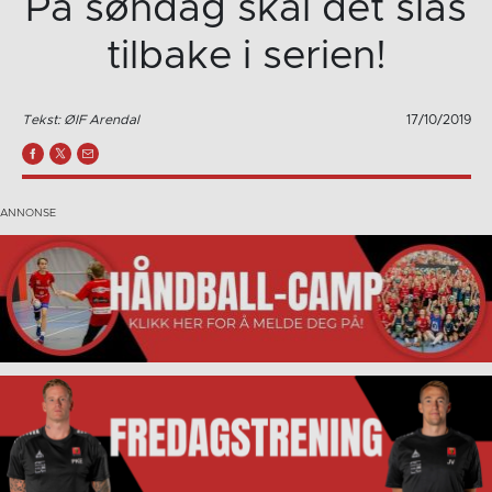
På søndag skal det slås
tilbake i serien!
Tekst: ØIF Arendal
17/10/2019