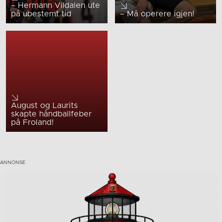
– Hermann Vildalen ute
på ubestemt tid
– Må operere igjen!
August og Laurits
skapte håndballfeber
på Froland!