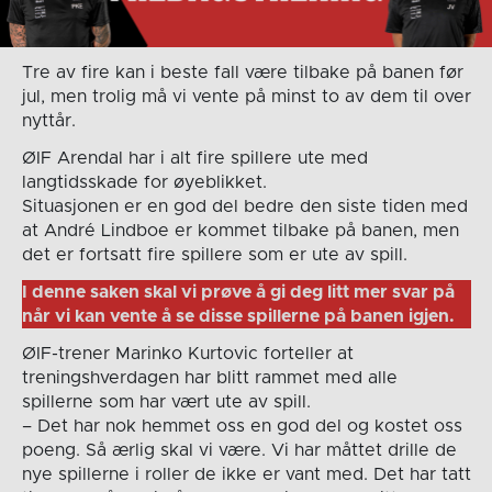
Tre av fire kan i beste fall være tilbake på banen før
jul, men trolig må vi vente på minst to av dem til over
nyttår.
ØIF Arendal har i alt fire spillere ute med
langtidsskade for øyeblikket.
Situasjonen er en god del bedre den siste tiden med
at André Lindboe er kommet tilbake på banen, men
det er fortsatt fire spillere som er ute av spill.
I denne saken skal vi prøve å gi deg litt mer svar på
når vi kan vente å se disse spillerne på banen igjen.
ØIF-trener Marinko Kurtovic forteller at
treningshverdagen har blitt rammet med alle
spillerne som har vært ute av spill.
– Det har nok hemmet oss en god del og kostet oss
poeng. Så ærlig skal vi være. Vi har måttet drille de
nye spillerne i roller de ikke er vant med. Det har tatt