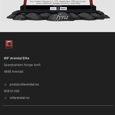
ØIF Arendal Elite
Sparebanken Norge Amfi
4848 Arendal
post@oifarendal.no
908 61 066
oifarendal.no