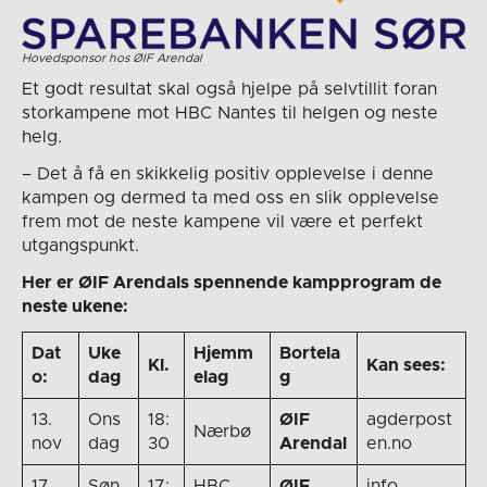
Hovedsponsor hos ØIF Arendal
Et godt resultat skal også hjelpe på selvtillit foran
storkampene mot HBC Nantes til helgen og neste
helg.
– Det å få en skikkelig positiv opplevelse i denne
kampen og dermed ta med oss en slik opplevelse
frem mot de neste kampene vil være et perfekt
utgangspunkt.
Her er ØIF Arendals spennende kampprogram de
neste ukene:
Dat
Uke
Hjemm
Bortela
Kl.
Kan sees:
o:
dag
elag
g
13.
Ons
18:
ØIF
agderpost
Nærbø
nov
dag
30
Arendal
en.no
17.
Søn
17:
HBC
ØIF
info