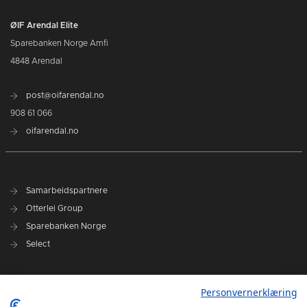
ØIF Arendal Elite
Sparebanken Norge Amfi
4848 Arendal
post@oifarendal.no
908 61 066
oifarendal.no
Samarbeidspartnere
Otterlei Group
Sparebanken Norge
Select
Nyhetsarkiv
Personvernerklæring
Terminliste