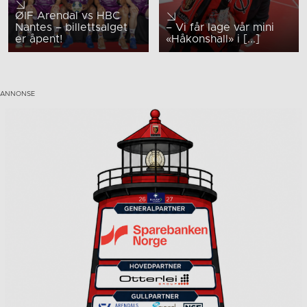
ØIF Arendal vs HBC
Nantes – billettsalget
– Vi får lage vår mini
er åpent!
«Håkonshall» i [...]