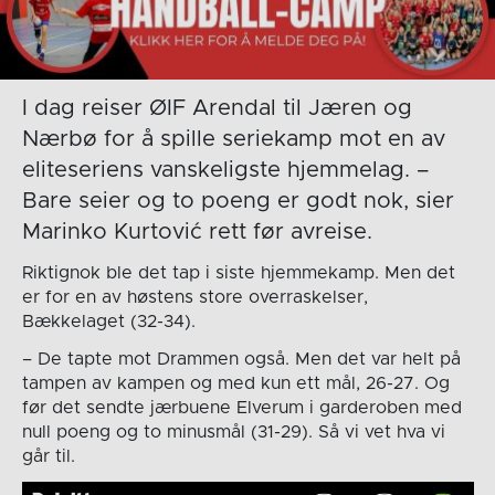
I dag reiser ØIF Arendal til Jæren og
Nærbø for å spille seriekamp mot en av
eliteseriens vanskeligste hjemmelag. –
Bare seier og to poeng er godt nok, sier
Marinko Kurtović rett før avreise.
Riktignok ble det tap i siste hjemmekamp. Men det
er for en av høstens store overraskelser,
Bækkelaget (32-34).
– De tapte mot Drammen også. Men det var helt på
tampen av kampen og med kun ett mål, 26-27. Og
før det sendte jærbuene Elverum i garderoben med
null poeng og to minusmål (31-29). Så vi vet hva vi
går til.