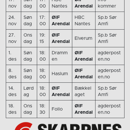
nov
dag
00
Nantes
Arendal
kommer
24.
Søn
17:
ØIF
HBC
Sp.b Sør
nov
dag
00
Arendal
Nantes
Amfi
27.
Ons
19:
ØIF
Sp.b Sør
Elverum
nov
dag
15
Arendal
Amfi
1.
Søn
18:
Dramm
ØIF
agderpost
des
dag
00
en
Arendal
en.no
8.
Søn
18:
ØIF
agderpost
Haslum
des
dag
00
Arendal
en.no
14.
Lørd
18:
ØIF
Bækkel
Sp.b Sør
des
ag
00
Arendal
aget
Amfi
18.
Ons
18:
ØIF
agderpost
Follo
des
dag
30
Arendal
en.no