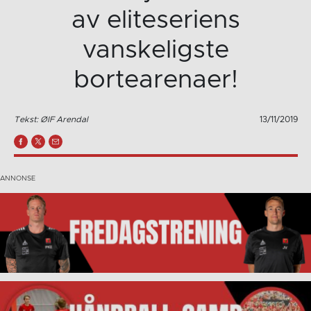
av eliteseriens
vanskeligste
bortearenaer!
Tekst: ØIF Arendal
13/11/2019