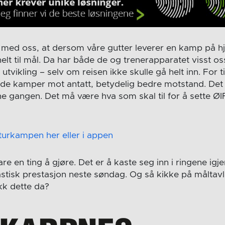
 ta med oss, at dersom våre gutter leverer en kamp p
helt til mål. Da har både de og trenerapparatet visst oss
utvikling – selv om reisen ikke skulle gå helt inn. For ti
gode kamper mot antatt, betydelig bedre motstand. De
e gangen. Det må være hva som skal til for å sette ØI
returkampen her eller i appen
re en ting å gjøre. Det er å kaste seg inn i ringene igjen
ntastisk prestasjon neste søndag. Og så kikke på målta
kk dette da?