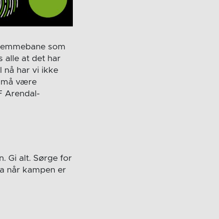
å hjemmebane som
 alle at det har
l nå har vi ikke
t må være
F Arendal-
. Gi alt. Sørge for
vla når kampen er