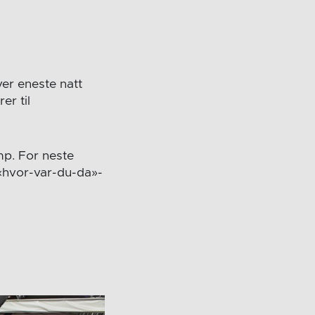
er eneste natt
er til
mp. For neste
 «hvor-var-du-da»-