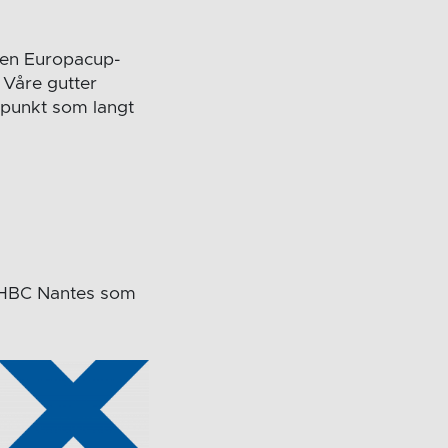
 en Europacup-
 Våre gutter
spunkt som langt
e HBC Nantes som