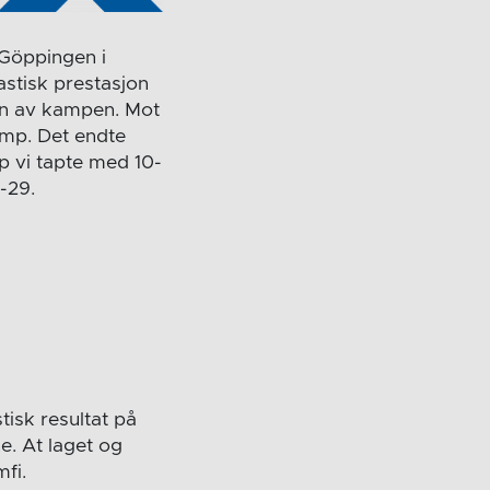
 Göppingen i
astisk prestasjon
en av kampen. Mot
amp. Det endte
 vi tapte med 10-
-29.
tisk resultat på
. At laget og
fi.