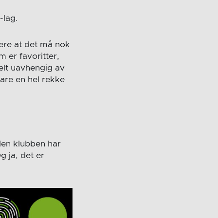
-lag.
tere at det må nok
 er favoritter,
Helt uavhengig av
bare en hel rekke
den klubben har
g ja, det er