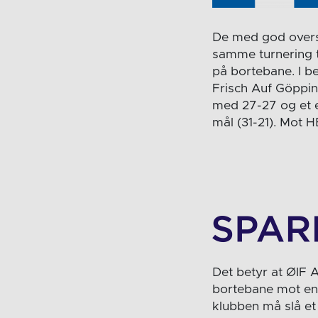
De med god oversi
samme turnering t
på bortebane. I 
Frisch Auf Göppin
med 27-27 og et 
mål (31-21). Mot 
Det betyr at ØIF A
bortebane mot en
klubben må slå et