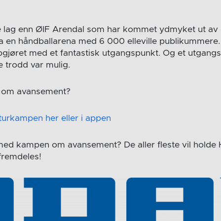
re lag enn ØIF Arendal som har kommet ydmyket ut av
a en håndballarena med 6 000 elleville publikummere.
gjøret med et fantastisk utgangspunkt. Og et utgang
 trodd var mulig.
 om avansement?
returkampen her eller i appen
 med kampen om avansement? De aller fleste vil hold
 fremdeles!