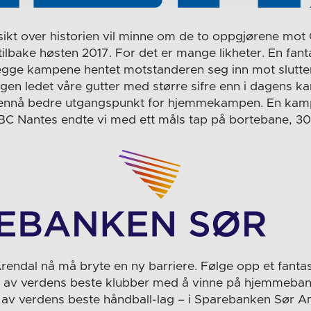
kt over historien vil minne om de to oppgjørene mot
ilbake høsten 2017. For det er mange likheter. En fant
begge kampene hentet motstanderen seg inn mot slutt
gen ledet våre gutter med større sifre enn i dagens k
ennå bedre utgangspunkt for hjemmekampen. En kamp
HBC Nantes endte vi med ett måls tap på bortebane, 30
rendal nå må bryte en ny barriere. Følge opp et fantas
 av verdens beste klubber med å vinne på hjemmebane
 av verdens beste håndball-lag – i Sparebanken Sør Am