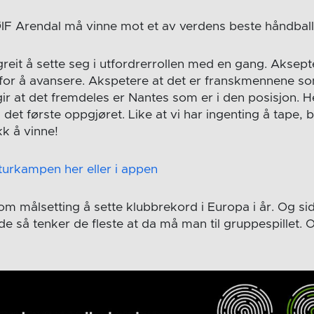
ØIF Arendal må vinne mot et av verdens beste håndball
greit å sette seg i utfordrerrollen med en gang. Aksep
 for å avansere. Akspetere at det er franskmennene som
gir at det fremdeles er Nantes som er i den posisjon. 
 det første oppgjøret. Like at vi har ingenting å tape, 
kk å vinne!
returkampen her eller i appen
om målsetting å sette klubbrekord i Europa i år. Og si
nde så tenker de fleste at da må man til gruppespillet. O