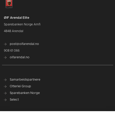
ØIF Arendal Elite
Sparebanken Norge Amfi
4848 Arendal
post@oifarendal.no
908 61 066
oifarendal.no
Samarbeidspartnere
Otterlei Group
Sparebanken Norge
Select
Nyhetsarkiv