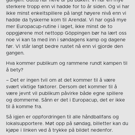
gangen. Gutta har flere år på baken. Vi har en mye
sterkere tropp enn vi hadde for to år siden. Og vi har
ikke minst enkeltspillere på langt høyere nivå enn vi
hadde da tyskerne kom til Arendal. Vi har også mye
mer Europacup-rutine i laget, ikke minst de to
oppgjørene mot nettopp Göppingen bør ha lært oss
noe vi kan ta med inn i søndagens kamp og dagene
før. Vi står langt bedre rustet nå enn vi gjorde den
gangen.
Hva kommer publikum og rammene rundt kampen til
å bety?
– Det er ingen tvil om at det kommer til å være
svært viktige faktorer. Dersom det kommer til å
være jevnt vil publikum påvirke både egne spillere
og dommerne. Sånn er det i Europacup, det er ikke
til å komme fra.
Så igjen er oppfordringen til alle håndballfans og
lokalsupportere. Møt opp på søndag, billetter kan du
kjøpe i linken ved å trykke på bildet nedenfor.