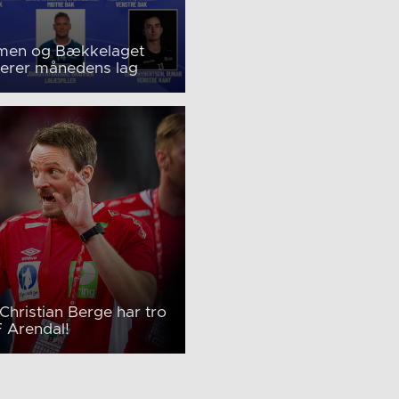
en og Bækkelaget
erer månedens lag
Christian Berge har tro
 Arendal!