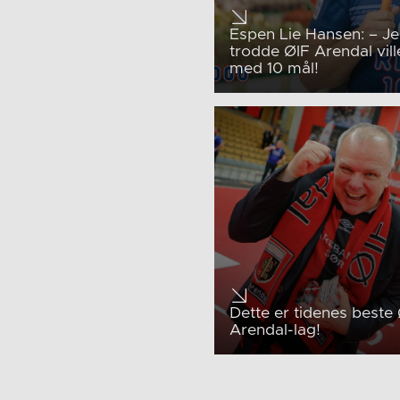
Espen Lie Hansen: – J
trodde ØIF Arendal vill
med 10 mål!
Dette er tidenes beste
Arendal-lag!