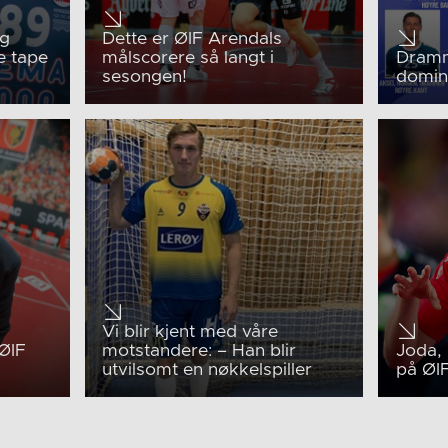
eg
Dette er ØIF Arendals
e tape
målscorere så langt i
Dramm
sesongen!
domin
Vi blir kjent med våre
 ØIF
motstandere: – Han blir
Joda, 
utvilsomt en nøkkelspiller
på ØIF