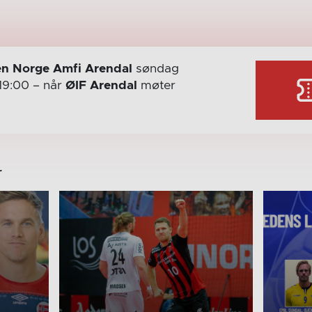
n Norge Amfi Arendal
søndag
19:00
– når
ØIF Arendal
møter
r