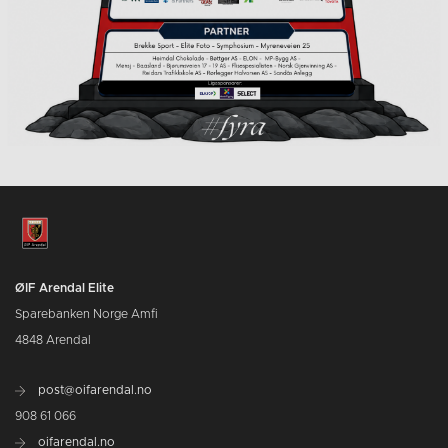
ØIF Arendal Elite
Sparebanken Norge Amfi
4848 Arendal
post@oifarendal.no
908 61 066
oifarendal.no