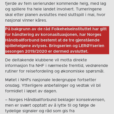
fjerde av fem serierunder kommende helg, med lag
og spillere fra hele landet involvert. Turneringene
skal etter planen avsluttes med sluttspill i mai, hvor
nasjonal vinner kåres.
På bakgrunn av de råd Folkehelseinstituttet har gitt
for håndtering av koronasituasjonen, har Norges
Håndballforbund bestemt at de tre gjenstående
spillehelgene avlyses. Bringserien og LERØYserien
sesongen 2019/2020 er dermed avsluttet.
De deltakende klubbene vil motta direkte
informasjon fra NHF i nærmeste fremtid, vedrørende
rutiner for reisefordeling og økonomiske spørsmål.
Møtet i NHFs nasjonale ledergruppe fortsetter
onsdag. Ytterligere anbefalinger og vedtak vil bli
formidlet i løpet av dagen.
– Norges Håndballforbund beklager konsekvensen,
men er svært opptatt av å lytte til og følge de
tydelige signaler og råd som gis fra