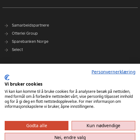
Samarbeidspartnere
Otterlei Group
Sparebanken Norge
Select
Nyhetsarkiv
Personvernerklæring
Terminliste
Spillerstall
Vi bruker cookies
Administrasjon
Vi kan kan komme til å bruke cookies for å analysere besøk på nettsiden,
med formål om å forbedre nettstedet vårt, vise personlig tilpasset innhold
Styret
og for å gi deg en flott nettstedopplevelse. For mer informasjon om
informasjonskapslene vi bruker, åpne innstillingene.
Godta alle
Kun nødvendige
Nei, endre valg