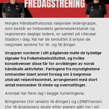
Norges Håndballforbunds nasjonale ledergruppe,
som består av forbundets generalsekretariat og
regionenes daglige ledere, er samlet på Ullevaal
Stadion i dag. Nå har de besluttet å avlyse de
nasjonale seriene for 16- og 18-årnger.
Gruppen vurderer i sitt pågående møte de tydelige
signaler fra Folkehelseinstituttet, og hvilke
konsekvenser disse får for avviklingen av norsk
håndballs aktiviteter. Føringene fra myndighetene
omhandler blant annet forslag om å begrense
utstrakt reisevirksomhet, arrangement med stort
antall mennesker til stede og overnattinger.
Arendal har flere lag i begge turneringene.
Bringserien (for landets 16-åringer) og LERØYserien
(for 18-årsklassen) skulle etter planen gått inn i sin