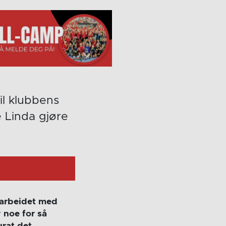
il klubbens
e Linda gjøre
amarbeidet med
y noe for så
rat det.