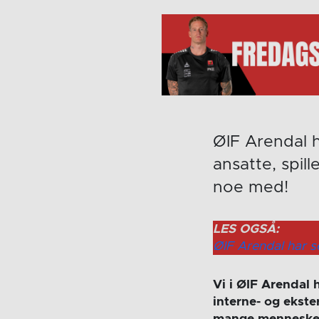
ØIF Arendal h
ansatte, spill
noe med!
LES OGSÅ:
ØIF Arendal har s
Vi i ØIF Arendal 
interne- og ekster
mange mennesker.