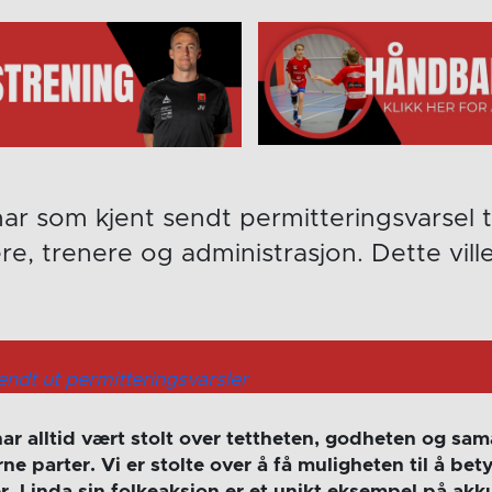
ar som kjent sendt permitteringsvarsel t
ere, trenere og administrasjon. Dette vill
endt ut permitteringsvarsler
har alltid vært stolt over tettheten, godheten og s
ne parter. Vi er stolte over å få muligheten til å bet
 Linda sin folkeaksjon er et unikt eksempel på akku