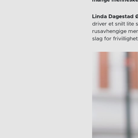
Linda Dagestad 
driver et snilt li
rusavhengige menn
slag for frivilligh