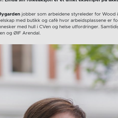
Øygarden
jobber som arbeidene styreleder for Wood
te selskap med butikk og cafè hvor arbeidsplassene er for
esker med hull i CVen og helse utfordringer. Samtidig
eten og ØIF Arendal.