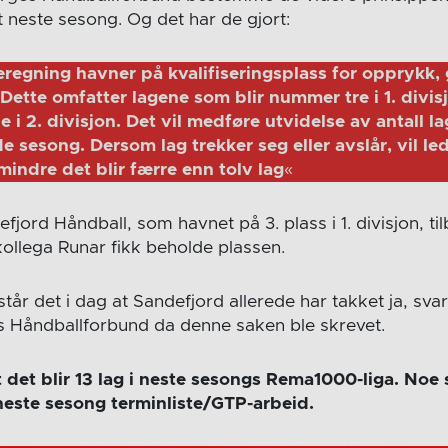
t neste sesong. Og det har de gjort:
regning havner på kvalifiseringsplass for opprykk, 
Dette omfatter lagene som blir nummer tre i 1. divis
 i 2. divisjon. Det vil medføre utvidelse av antall la
sesong.​ Dersom lag trekker seg eller avslår, vil led
mindre det blir færre enn tolv lag
«
jord Håndball, som havnet på 3. plass i 1. divisjon, ti
llega Runar fikk beholde plassen.
står det i dag at Sandefjord allerede har takket ja, svar
 Håndballforbund da denne saken ble skrevet.
t det blir 13 lag i neste sesongs Rema1000-liga. Noe 
 neste sesong terminliste/GTP-arbeid.