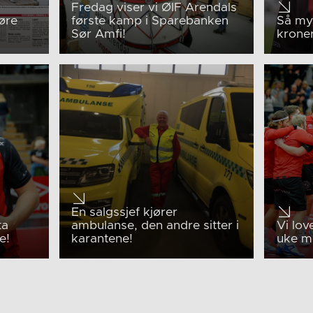
Fredag viser vi ØIF Arendals
øre
første kamp i Sparebanken
Så my
Sør Amfi!
kroner
En salgssjef kjører
ta
ambulanse, den andre sitter i
Vi lov
e!
karantene!
uke m