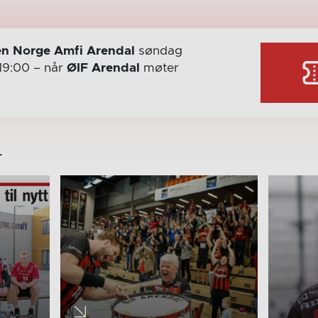
n Norge Amfi Arendal
søndag
19:00
– når
ØIF Arendal
møter
r