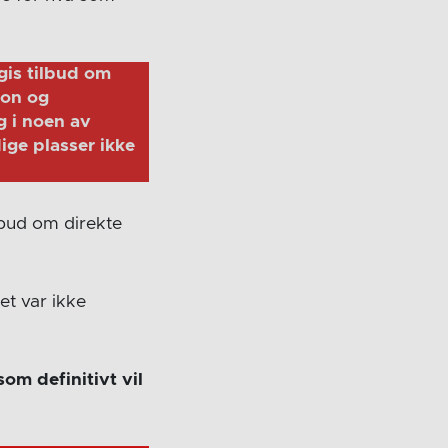
gis tilbud om
jon og
g i noen av
ige plasser ikke
lbud om direkte
et var ikke
som definitivt vil