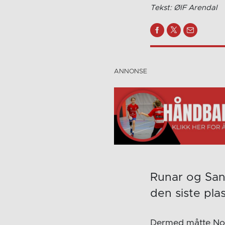
Tekst: ØIF Arendal
Runar og Sand
den siste pla
Dermed måtte Nor