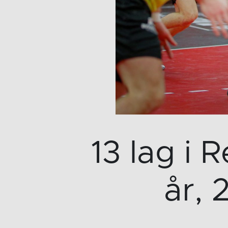
13 lag i 
år, 