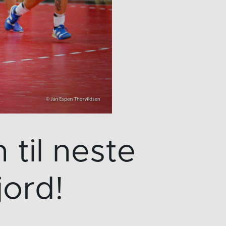
 til neste
jord!