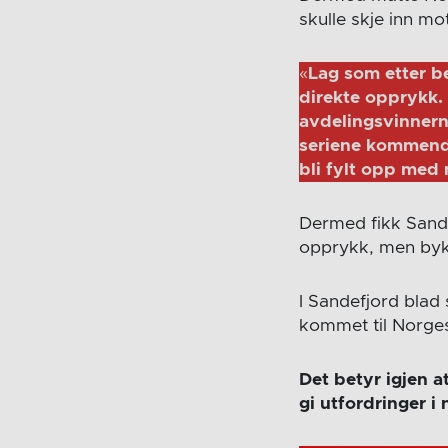
skulle skje inn mo
«
Lag som etter be
direkte opprykk. 
avdelingsvinnerne
seriene kommende 
bli fylt opp med 
Dermed fikk Sandef
opprykk, men byko
I Sandefjord blad 
kommet til Norges
Det betyr igjen a
gi utfordringer i