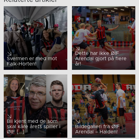
Relaterte artikler
Dette har ikke ØIF
Svermen er med mot
Arendal gjort på flere
Falk-Horten!
år!
Bli kjent med de som
skal kåre årets spiller i
Bildegalleri fra ØIF
ØIF [...]
Arendal – Halden!