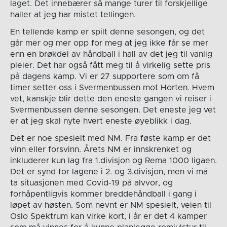
laget. Det innebærer så mange turer til forskjellige
haller at jeg har mistet tellingen.
En tellende kamp er spilt denne sesongen, og det
går mer og mer opp for meg at jeg ikke får se mer
enn en brøkdel av håndball i hall av det jeg til vanlig
pleier. Det har også fått meg til å virkelig sette pris
på dagens kamp. Vi er 27 supportere som om få
timer setter oss i Svermenbussen mot Horten. Hvem
vet, kanskje blir dette den eneste gangen vi reiser i
Svermenbussen denne sesongen. Det eneste jeg vet
er at jeg skal nyte hvert eneste øyeblikk i dag.
Det er noe spesielt med NM. Fra føste kamp er det
vinn eller forsvinn. Årets NM er innskrenket og
inkluderer kun lag fra 1.divisjon og Rema 1000 ligaen.
Det er synd for lagene i 2. og 3.divisjon, men vi må
ta situasjonen med Covid-19 på alvvor, og
forhåpentligvis kommer breddehåndball i gang i
løpet av høsten. Som nevnt er NM spesielt, veien til
Oslo Spektrum kan virke kort, i år er det 4 kamper