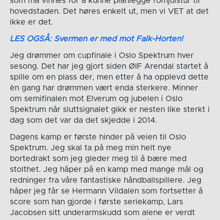
som må vinnes for å kunne planlegge romjulstur til
hovedstaden. Det høres enkelt ut, men vi VET at det
ikke er det.
LES OGSÅ: Svermen er med mot Falk-Horten!
Jeg drømmer om cupfinale i Oslo Spektrum hver
sesong. Det har jeg gjort siden ØIF Arendal startet å
spille om en plass der, men etter å ha opplevd dette
èn gang har drømmen vært enda sterkere. Minner
om semifinalen mot Elverum og jubelen i Oslo
Spektrum når sluttsignalet gikk er nesten like sterkt i
dag som det var da det skjedde i 2014.
Dagens kamp er første hinder på veien til Oslo
Spektrum. Jeg skal ta på meg min helt nye
bortedrakt som jeg gleder meg til å bære med
stolthet. Jeg håper på en kamp med mange mål og
redninger fra våre fantastiske håndballspillere. Jeg
håper jeg får se Hermann Vildalen som fortsetter å
score som han gjorde i første seriekamp, Lars
Jacobsen sitt underarmskudd som alene er verdt