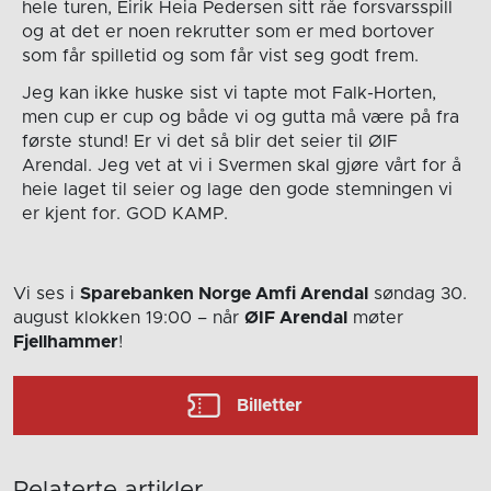
hele turen, Eirik Heia Pedersen sitt råe forsvarsspill
og at det er noen rekrutter som er med bortover
som får spilletid og som får vist seg godt frem.
Jeg kan ikke huske sist vi tapte mot Falk-Horten,
men cup er cup og både vi og gutta må være på fra
første stund! Er vi det så blir det seier til ØIF
Arendal. Jeg vet at vi i Svermen skal gjøre vårt for å
heie laget til seier og lage den gode stemningen vi
er kjent for. GOD KAMP.
Vi ses i
Sparebanken Norge Amfi Arendal
søndag 30.
august
klokken 19:00
– når
ØIF Arendal
møter
Fjellhammer
!
Billetter