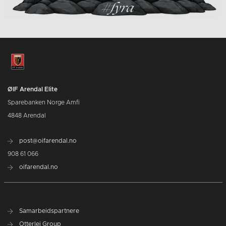
ØIF Arendal Elite
Sparebanken Norge Amfi
4848 Arendal
post@oifarendal.no
908 61 066
oifarendal.no
Samarbeidspartnere
Otterlei Group