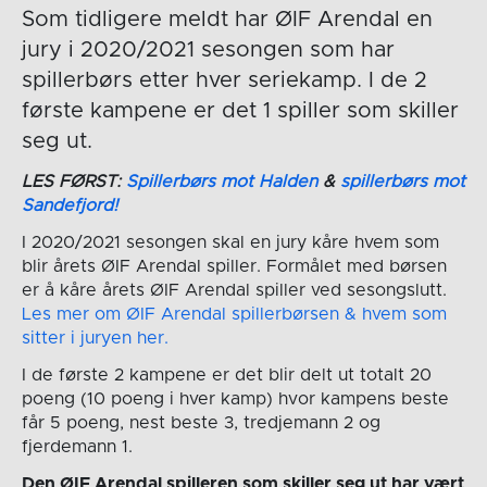
Som tidligere meldt har ØIF Arendal en
jury i 2020/2021 sesongen som har
spillerbørs etter hver seriekamp. I de 2
første kampene er det 1 spiller som skiller
seg ut.
LES FØRST:
Spillerbørs mot Halden
&
spillerbørs mot
Sandefjord!
I 2020/2021 sesongen skal en jury kåre hvem som
blir årets ØIF Arendal spiller. Formålet med børsen
er å kåre årets ØIF Arendal spiller ved sesongslutt.
Les mer om ØIF Arendal spillerbørsen & hvem som
sitter i juryen her.
I de første 2 kampene er det blir delt ut totalt 20
poeng (10 poeng i hver kamp) hvor kampens beste
får 5 poeng, nest beste 3, tredjemann 2 og
fjerdemann 1.
Den ØIF Arendal spilleren som skiller seg ut har vært