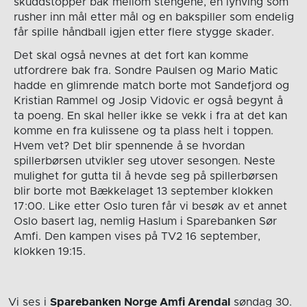
skuddstopper bak mellom stengene, en lynving som
rusher inn mål etter mål og en bakspiller som endelig
får spille håndball igjen etter flere stygge skader.
Det skal også nevnes at det fort kan komme
utfordrere bak fra. Sondre Paulsen og Mario Matic
hadde en glimrende match borte mot Sandefjord og
Kristian Rammel og Josip Vidovic er også begynt å
ta poeng. En skal heller ikke se vekk i fra at det kan
komme en fra kulissene og ta plass helt i toppen.
Hvem vet? Det blir spennende å se hvordan
spillerbørsen utvikler seg utover sesongen. Neste
mulighet for gutta til å hevde seg på spillerbørsen
blir borte mot Bækkelaget 13 september klokken
17:00. Like etter Oslo turen får vi besøk av et annet
Oslo basert lag, nemlig Haslum i Sparebanken Sør
Amfi. Den kampen vises på TV2 16 september,
klokken 19:15.
Vi ses i
Sparebanken Norge Amfi Arendal
søndag 30.