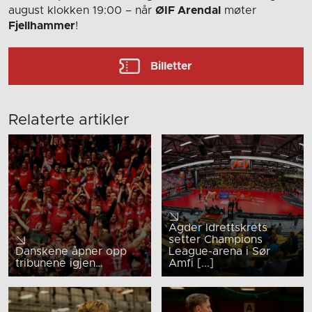
august
klokken 19:00
– når
ØIF Arendal
møter
Fjellhammer
!
Billetter
Relaterte artikler
Agder Idrettskrets
setter Champions
Danskene åpner opp
League-arena i Sør
tribunene igjen…
Amfi [...]