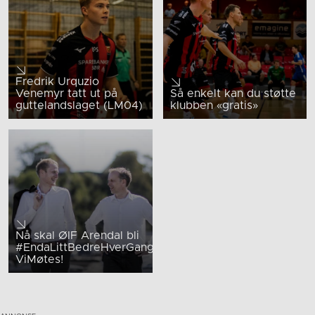
Fredrik Urquzio
Venemyr tatt ut på
Så enkelt kan du støtte
guttelandslaget (LM04)
klubben «gratis»
Nå skal ØIF Arendal bli
#EndaLittBedreHverGang
ViMøtes!