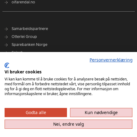
oifarendal.no
Samarbeidspartnere
Otterlei Group
Sparebanken Norge
Select
Personvernerklæring
Nyhetsarkiv
Vi bruker cookies
Terminliste
Vi kan kan komme til å bruke cookies for å analysere besøk på nettsiden,
med formål om å forbedre nettstedet vårt, vise personlig tilpasset innhold
Spillerstall
og for å gi deg en flott nettstedopplevelse. For mer informasjon om
Administrasjon
informasjonskapslene vi bruker, åpne innstillingene.
Styret
Godta alle
Kun nødvendige
Nei, endre valg