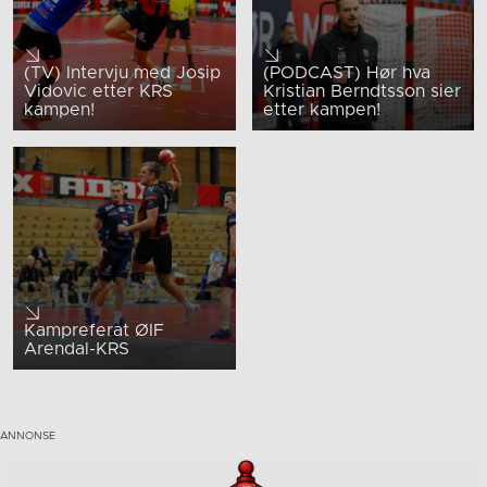
(TV) Intervju med Josip
(PODCAST) Hør hva
Vidovic etter KRS
Kristian Berndtsson sier
kampen!
etter kampen!
Kampreferat ØIF
Arendal-KRS