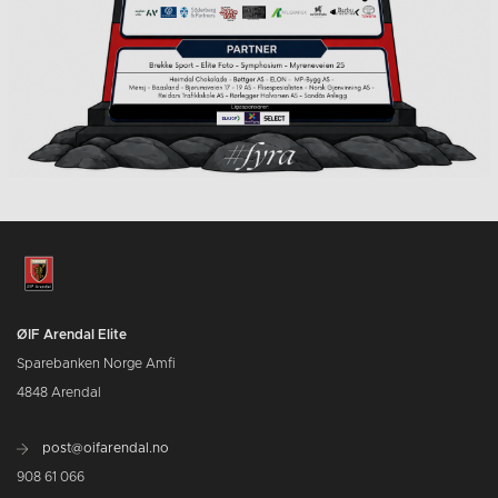
ØIF Arendal Elite
Sparebanken Norge Amfi
4848 Arendal
post@oifarendal.no
908 61 066