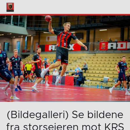
(Bildegalleri) Se bildene
fra storseieren mot KRS