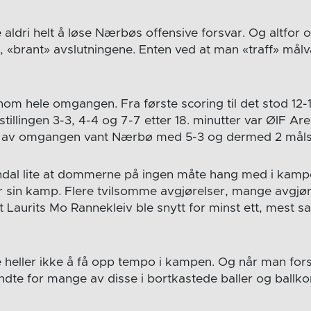
 aldri helt å løse Nærbøs offensive forsvar. Og altfor 
et, «brant» avslutningene. Enten ved at man «traff» målv
om hele omgangen. Fra første scoring til det stod 12-
 stillingen 3-3, 4-4 og 7-7 etter 18. minutter var ØIF Ar
e av omgangen vant Nærbø med 5-3 og dermed 2 måls l
endal lite at dommerne på ingen måte hang med i kamp
 sin kamp. Flere tvilsomme avgjørelser, mange avgjø
 Laurits Mo Rannekleiv ble snytt for minst ett, mest sa
e heller ikke å få opp tempo i kampen. Og når man for
endte for mange av disse i bortkastede baller og ballkon