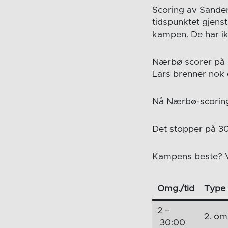
Scoring av Sander
tidspunktet gjenst
kampen. De har ik
Nærbø scorer på 7
Lars brenner nok 
Nå Nærbø-scoring.
Det stopper på 3
Kampens beste? 
Omg./tid
Type
2 –
2. om
30:00