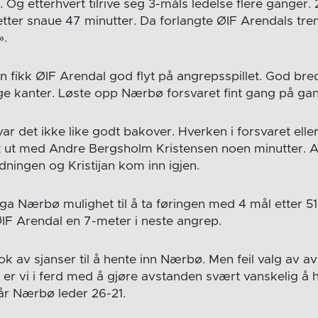
 Og etterhvert tilrive seg 3-måls ledelse flere ganger. 
tter snaue 47 minutter. Da forlangte ØIF Arendals tre
».
 fikk ØIF Arendal god flyt på angrepsspillet. God bre
ge kanter. Løste opp Nærbø forsvaret fint gang på ga
r det ikke like godt bakover. Hverken i forsvaret eller
tet ut med Andre Bergsholm Kristensen noen minutter. A
dningen og Kristijan kom inn igjen.
ga Nærbø mulighet til å ta føringen med 4 mål etter 51
IF Arendal en 7-meter i neste angrep.
k av sjanser til å hente inn Nærbø. Men feil valg av av
å er vi i ferd med å gjøre avstanden svært vanskelig å h
når Nærbø leder 26-21.