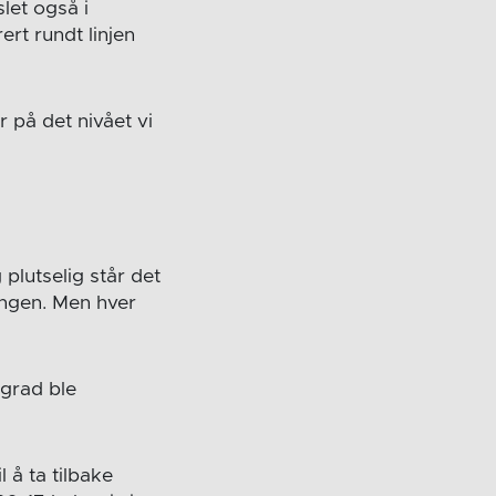
let også i
ert rundt linjen
r på det nivået vi
plutselig står det
ringen. Men hver
 grad ble
 å ta tilbake