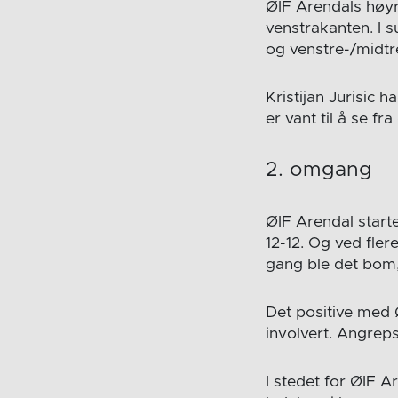
ØIF Arendals høyr
venstrakanten. I s
og venstre-/midtre
Kristijan Jurisic 
er vant til å se fr
2. omgang
ØIF Arendal start
12-12. Og ved fler
gang ble det bom
Det positive med Ø
involvert. Angreps
I stedet for ØIF A