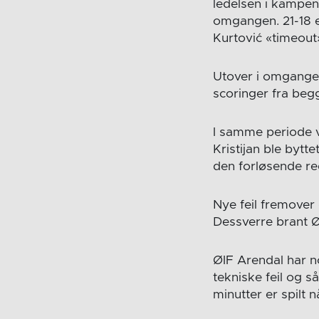
ledelsen i kampen.
omgangen. 21-18 e
Kurtović «timeout
Utover i omgangen
scoringer fra beg
I samme periode va
Kristijan ble byt
den forløsende re
Nye feil fremover 
Dessverre brant Ø
ØIF Arendal har no
tekniske feil og s
minutter er spilt 