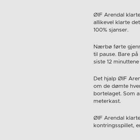
ØIF Arendal klarte
allikevel klarte d
100% sjanser.
Nærbø førte gjenn
til pause. Bare på
siste 12 minutten
Det hjalp ØIF Ar
om de dømte hver
bortelaget. Som at
meterkast.
ØIF Arendal klart
kontringsspillet, 