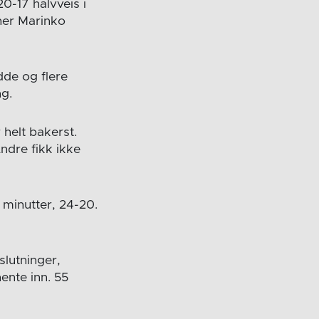
20-17 halvveis i
ner Marinko
dde og flere
ng.
 helt bakerst.
ndre fikk ikke
 minutter, 24-20.
slutninger,
ente inn. 55