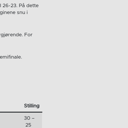
l 26-23. På dette
ginene snu i
vgjørende. For
emifinale.
Stilling
30 –
25