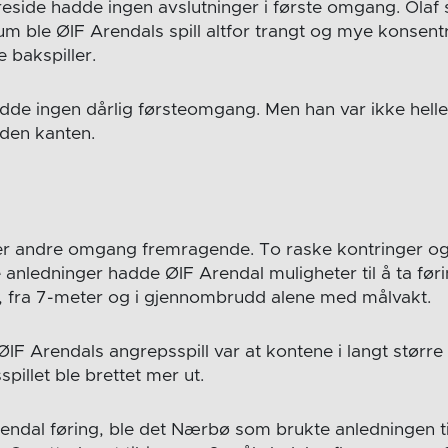
eside hadde ingen avslutninger i første omgang. Olaf s
um ble ØIF Arendals spill altfor trangt og mye konsentr
 bakspiller.
hadde ingen dårlig førsteomgang. Men han var ikke helle
a den kanten.
er andre omgang fremragende. To raske kontringer og 
e anledninger hadde ØIF Arendal muligheter til å ta fø
, fra 7-meter og i gjennombrudd alene med målvakt.
IF Arendals angrepsspill var at kontene i langt større
spillet ble brettet mer ut.
rendal føring, ble det Nærbø som brukte anledningen til