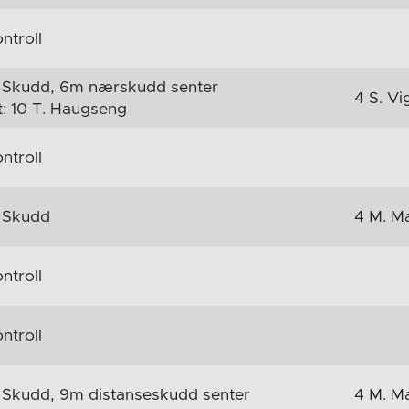
ntroll
 Skudd, 6m nærskudd senter
4 S. Vi
t: 10 T. Haugseng
ntroll
 Skudd
4 M. Ma
ntroll
ntroll
 Skudd, 9m distanseskudd senter
4 M. Ma