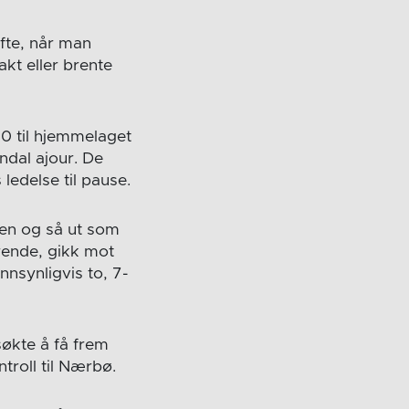
ofte, når man
akt eller brente
10 til hjemmelaget
endal ajour. De
edelse til pause.
en og så ut som
rende, gikk mot
nnsynligvis to, 7-
søkte å få frem
troll til Nærbø.