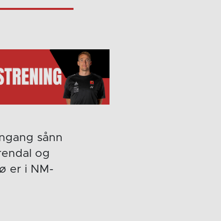
 engang sånn
rendal og
ø er i NM-