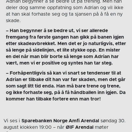
Adrian begynner å se bedre ut på trening. Men han
deler dog samme oppfatning som Adrian og vil ikke
at han skal forhaste seg og ta sjansen på å få en ny
skade.
– Han begynner å se bedre ut, vi ser allerede
fremgang fra første gangen han gikk på banen igjen
etter skadeavbrekket. Men det er jo naturligvis, etter
så lenge på sidelinjen, et lite stykke opp. En mister
en del når man blir borte så lenge som Adrian har
vært, men vi er positive og syntes han tar steg.
– Forhåpentligvis så kan vi snart se tendenser til at
Adrian er tilbake dit han var før skaden, men det går
som sagt litt tid enda. Han må bare trene og trene,
og ikke forhaste seg, på å få håndballen inn igjen. Da
kommer han tilbake fortere enn man tror!
Vi ses i
Sparebanken Norge Amfi Arendal
søndag 30.
august
klokken 19:00
– når
ØIF Arendal
møter