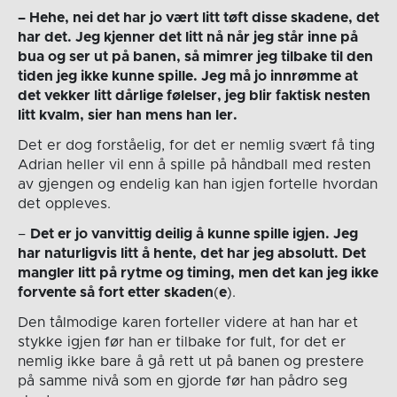
– Hehe, nei det har jo vært litt tøft disse skadene, det
har det. Jeg kjenner det litt nå når jeg står inne på
bua og ser ut på banen, så mimrer jeg tilbake til den
tiden jeg ikke kunne spille. Jeg må jo innrømme at
det vekker litt dårlige følelser, jeg blir faktisk nesten
litt kvalm, sier han mens han ler.
Det er dog forståelig, for det er nemlig svært få ting
Adrian heller vil enn å spille på håndball med resten
av gjengen og endelig kan han igjen fortelle hvordan
det oppleves.
–
Det er jo vanvittig deilig å kunne spille igjen. Jeg
har naturligvis litt å hente, det har jeg absolutt. Det
mangler litt på rytme og timing, men det kan jeg ikke
forvente så fort etter skaden
(
e
).
Den tålmodige karen forteller videre at han har et
stykke igjen før han er tilbake for fult, for det er
nemlig ikke bare å gå rett ut på banen og prestere
på samme nivå som en gjorde før han pådro seg