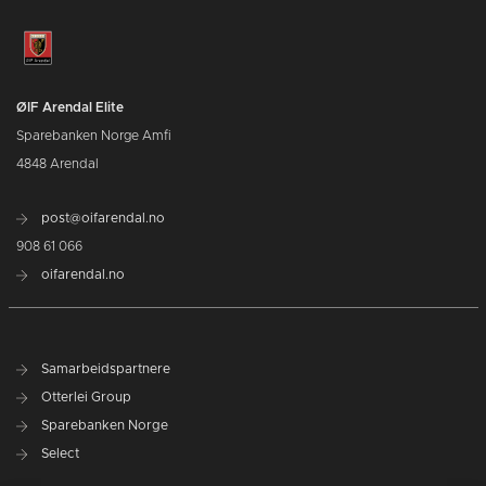
ØIF Arendal Elite
Sparebanken Norge Amfi
4848 Arendal
post@oifarendal.no
908 61 066
oifarendal.no
Samarbeidspartnere
Otterlei Group
Sparebanken Norge
Select