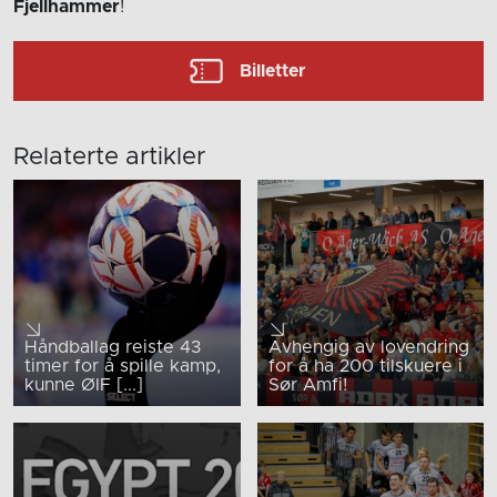
Fjellhammer
!
Billetter
Relaterte artikler
Håndballag reiste 43
Avhengig av lovendring
timer for å spille kamp,
for å ha 200 tilskuere i
kunne ØIF [...]
Sør Amfi!