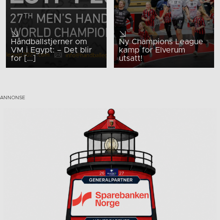
Håndballstjerner om
Ny Champions League
VM i Egypt: – Det blir
kamp for Elverum
for [...]
utsatt!