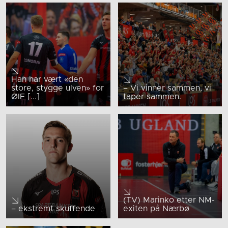
Han har vært «den
store, stygge ulven» for
– Vi vinner sammen, vi
ØIF [...]
taper sammen.
(TV) Marinko etter NM-
– ekstremt skuffende
exiten på Nærbø