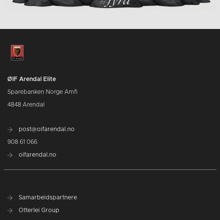
ØIF Arendal Elite
Sparebanken Norge Amfi
4848 Arendal
post@oifarendal.no
908 61 066
oifarendal.no
Samarbeidspartnere
Otterlei Group