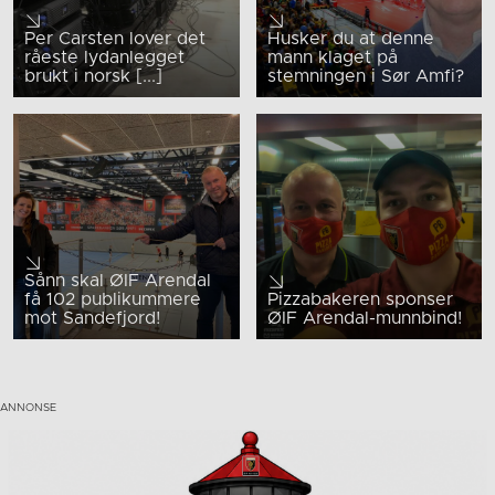
Per Carsten lover det
Husker du at denne
råeste lydanlegget
mann klaget på
brukt i norsk [...]
stemningen i Sør Amfi?
Sånn skal ØIF Arendal
få 102 publikummere
Pizzabakeren sponser
mot Sandefjord!
ØIF Arendal-munnbind!