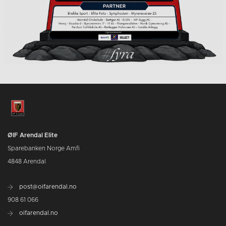
ØIF Arendal Elite
Sparebanken Norge Amfi
4848 Arendal
post@oifarendal.no
908 61 066
oifarendal.no