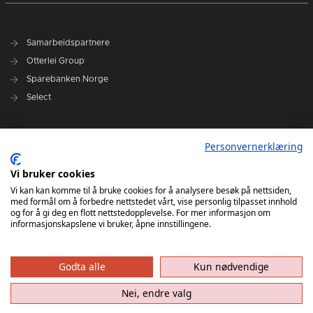
Samarbeidspartnere
Otterlei Group
Sparebanken Norge
Select
Nyhetsarkiv
Personvernerklæring
Terminliste
Spillerstall
Vi bruker cookies
Administrasjon
Vi kan kan komme til å bruke cookies for å analysere besøk på nettsiden,
med formål om å forbedre nettstedet vårt, vise personlig tilpasset innhold
Styret
og for å gi deg en flott nettstedopplevelse. For mer informasjon om
informasjonskapslene vi bruker, åpne innstillingene.
Godta alle
Kun nødvendige
Nei, endre valg