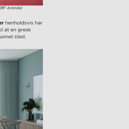
ØIF Arendal.
er
henholdsvis har
st at en gresk
funnet sted.