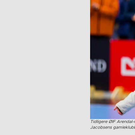
Tidligere ØIF Arendal-
Jacobsens gamleklubb f