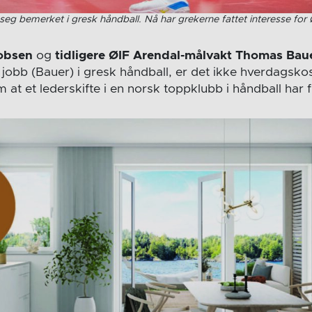
eg bemerket i gresk håndball. Nå har grekerne fattet interesse for 
obsen
og
tidligere ØIF Arendal-målvakt Thomas Bau
n jobb (Bauer) i gresk håndball, er det ikke hverdagsko
em at et lederskifte i en norsk toppklubb i håndball har 