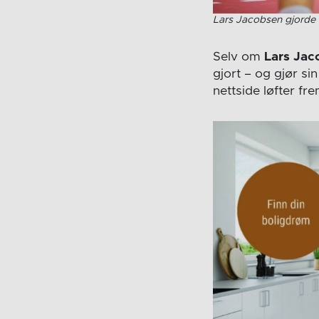
Lars Jacobsen gjorde s
Selv om
Lars Jac
gjort – og gjør si
nettside løfter fr