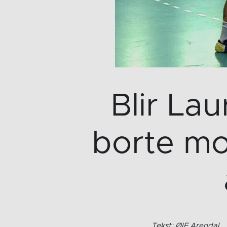
Blir Lau
borte mo
Tekst: ØIF Arendal