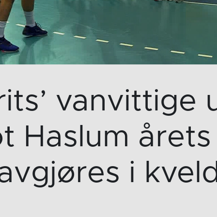
rits’ vanvittige 
t Haslum årets
avgjøres i kvel