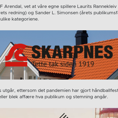
F Arendal, vet at våre egne spillere Laurits Rannekleiv 
(årets redning) og Sander L. Simonsen (årets publikumsfa
ulike kategoriene.
s utgår, ettersom det pandemien har gjort håndballfes
 heller blek affære hva publikum og stemning angår.