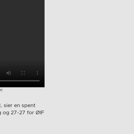
r.
l, sier en spent
g og 27-27 for ØIF