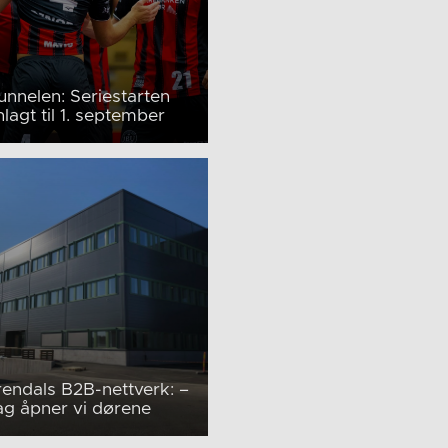
tunnelen: Seriestarten
nlagt til 1. september
endals B2B-nettverk: –
g åpner vi dørene