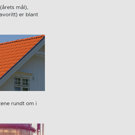
(årets mål),
voritt) er blant
tene rundt om i