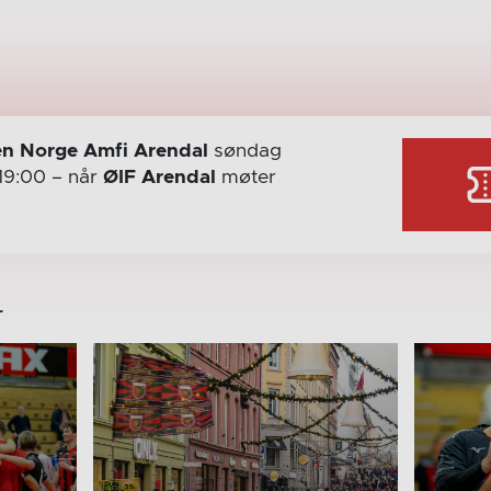
n Norge Amfi Arendal
søndag
19:00
– når
ØIF Arendal
møter
r