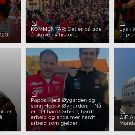
KOMMENTAR: Det er på tide
Lys i 
020!
å skrive ny historie
er pla
Pappa Kjetil Øygarden og
sønn Henrik Øygarden: – Nå
older
er det hardt arbeid, hardt
å
arbeid og enda mer hardt
ØIF Ar
arbeid som gjelder
Manda