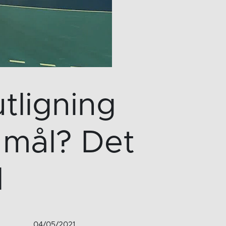
utligning
 mål? Det
d
04/05/2021