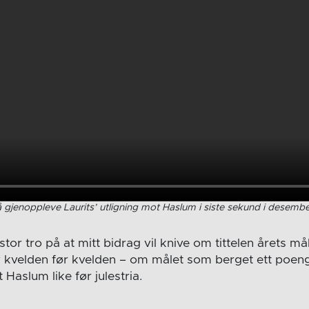
 gjenoppleve Laurits’ utligning mot Haslum i siste sekund i desembe
stor tro på at mitt bidrag vil knive om tittelen årets må
v kvelden før kvelden – om målet som berget ett poen
Haslum like før julestria.