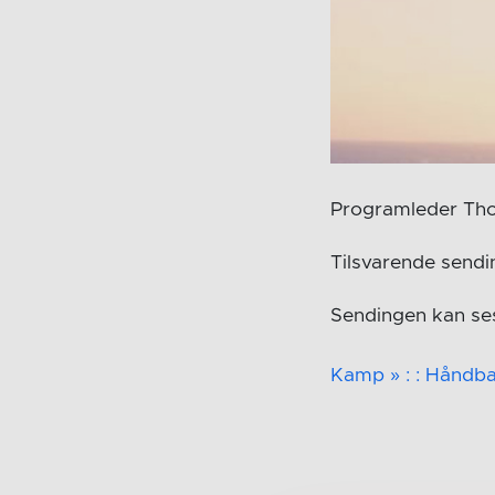
Programleder Tho
Tilsvarende sendi
Sendingen kan ses
Kamp » : : Håndba