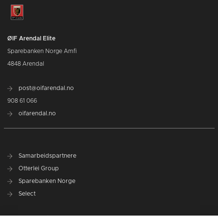
ØIF Arendal Elite
Sparebanken Norge Amfi
4848 Arendal
post@oifarendal.no
908 61 066
oifarendal.no
Samarbeidspartnere
Otterlei Group
Sparebanken Norge
Select