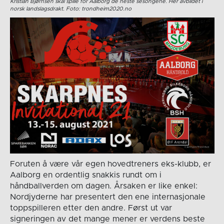
Kristian Bjørnsen skal spille for Aalborg de neste sesongene. Her avbildet i
norsk landslagsdrakt. Foto: trondheim2020.no
Foruten å være vår egen hovedtreners eks-klubb, er
Aalborg en ordentlig snakkis rundt om i
håndballverden om dagen. Årsaken er like enkel:
Nordjyderne har presentert den ene internasjonale
toppspilleren etter den andre. Først ut var
signeringen av det mange mener er verdens beste