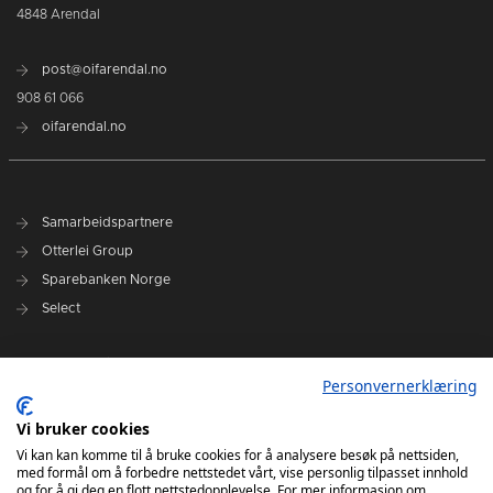
4848 Arendal
post@oifarendal.no
908 61 066
oifarendal.no
Samarbeidspartnere
Otterlei Group
Sparebanken Norge
Select
Nyhetsarkiv
Personvernerklæring
Terminliste
Spillerstall
Vi bruker cookies
Administrasjon
Vi kan kan komme til å bruke cookies for å analysere besøk på nettsiden,
med formål om å forbedre nettstedet vårt, vise personlig tilpasset innhold
Styret
og for å gi deg en flott nettstedopplevelse. For mer informasjon om