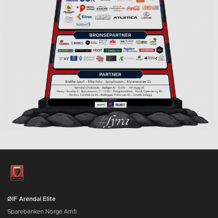
ØIF Arendal Elite
Sparebanken Norge Amfi