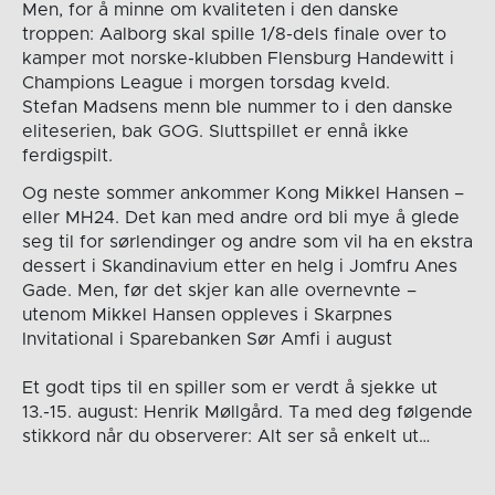
Men, for å minne om kvaliteten i den danske
troppen: Aalborg skal spille 1/8-dels finale over to
kamper mot norske-klubben Flensburg Handewitt i
Champions League i morgen torsdag kveld.
Stefan Madsens menn ble nummer to i den danske
eliteserien, bak GOG. Sluttspillet er ennå ikke
ferdigspilt.
Og neste sommer ankommer Kong Mikkel Hansen –
eller MH24. Det kan med andre ord bli mye å glede
seg til for sørlendinger og andre som vil ha en ekstra
dessert i Skandinavium etter en helg i Jomfru Anes
Gade. Men, før det skjer kan alle overnevnte –
utenom Mikkel Hansen oppleves i Skarpnes
Invitational i Sparebanken Sør Amfi i august
Et godt tips til en spiller som er verdt å sjekke ut
13.-15. august: Henrik Møllgård. Ta med deg følgende
stikkord når du observerer: Alt ser så enkelt ut…