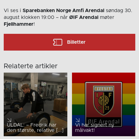
Vi ses i
Sparebanken Norge Amfi Arendal
søndag 30.
august
klokken 19:00
– når
ØIF Arendal
møter
Fjellhammer
!
Billetter
Relaterte artikler
ULDAL: – Fredrik har
Vi har signert ny
den største, relative [...]
målvakt!