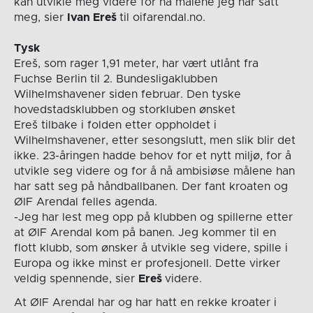
kan utvikle meg videre for nå målene jeg har satt
meg, sier
Ivan Ereš
til oifarendal.no.
Tysk
Ereš, som rager 1,91 meter, har vært utlånt fra
Fuchse Berlin til 2. Bundesligaklubben
Wilhelmshavener siden februar. Den tyske
hovedstadsklubben og storkluben ønsket
Ereš tilbake i folden etter oppholdet i
Wilhelmshavener, etter sesongslutt, men slik blir det
ikke. 23-åringen hadde behov for et nytt miljø, for å
utvikle seg videre og for å nå ambisiøse målene han
har satt seg på håndballbanen. Der fant kroaten og
ØIF Arendal felles agenda.
-Jeg har lest meg opp på klubben og spillerne etter
at ØIF Arendal kom på banen. Jeg kommer til en
flott klubb, som ønsker å utvikle seg videre, spille i
Europa og ikke minst er profesjonell. Dette virker
veldig spennende, sier
Ereš
videre.
At ØIF Arendal har og har hatt en rekke kroater i