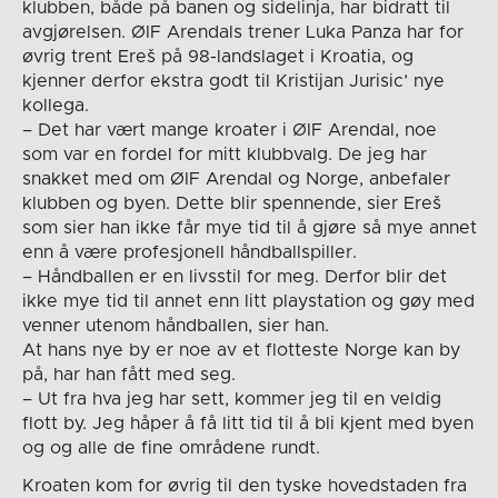
klubben, både på banen og sidelinja, har bidratt til
avgjørelsen. ØIF Arendals trener Luka Panza har for
øvrig trent Ereš på 98-landslaget i Kroatia, og
kjenner derfor ekstra godt til Kristijan Jurisic’ nye
kollega.
– Det har vært mange kroater i ØIF Arendal, noe
som var en fordel for mitt klubbvalg. De jeg har
snakket med om ØIF Arendal og Norge, anbefaler
klubben og byen. Dette blir spennende, sier Ereš
som sier han ikke får mye tid til å gjøre så mye annet
enn å være profesjonell håndballspiller.
– Håndballen er en livsstil for meg. Derfor blir det
ikke mye tid til annet enn litt playstation og gøy med
venner utenom håndballen, sier han.
At hans nye by er noe av et flotteste Norge kan by
på, har han fått med seg.
– Ut fra hva jeg har sett, kommer jeg til en veldig
flott by. Jeg håper å få litt tid til å bli kjent med byen
og og alle de fine områdene rundt.
Kroaten kom for øvrig til den tyske hovedstaden fra