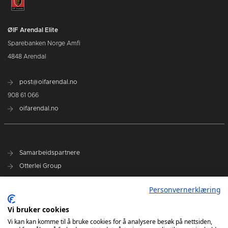
ØIF Arendal Elite
Sparebanken Norge Amfi
4848 Arendal
post@oifarendal.no
908 61 066
oifarendal.no
Samarbeidspartnere
Otterlei Group
Sparebanken Norge
Personvernerklæring
Select
Vi bruker cookies
Nyhetsarkiv
Vi kan kan komme til å bruke cookies for å analysere besøk på nettsiden,