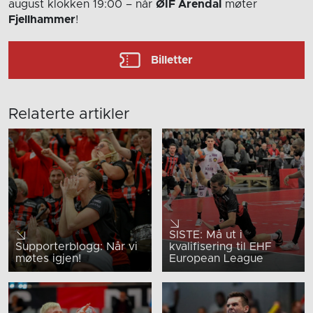
august
klokken 19:00
– når
ØIF Arendal
møter
Fjellhammer
!
Billetter
Relaterte artikler
SISTE: Må ut i
Supporterblogg: Når vi
kvalifisering til EHF
møtes igjen!
European League