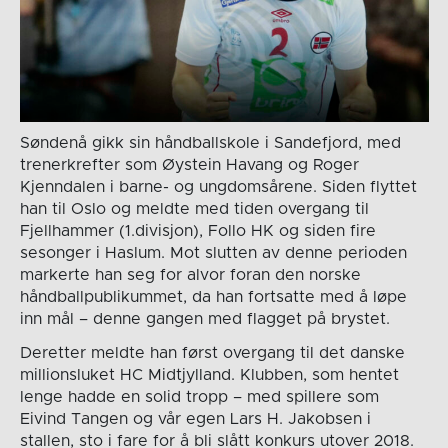
Søndenå gikk sin håndballskole i Sandefjord, med
trenerkrefter som Øystein Havang og Roger
Kjenndalen i barne- og ungdomsårene. Siden flyttet
han til Oslo og meldte med tiden overgang til
Fjellhammer (1.divisjon), Follo HK og siden fire
sesonger i Haslum. Mot slutten av denne perioden
markerte han seg for alvor foran den norske
håndballpublikummet, da han fortsatte med å løpe
inn mål – denne gangen med flagget på brystet.
Deretter meldte han først overgang til det danske
millionsluket HC Midtjylland. Klubben, som hentet
lenge hadde en solid tropp – med spillere som
Eivind Tangen og vår egen Lars H. Jakobsen i
stallen, sto i fare for å bli slått konkurs utover 2018.