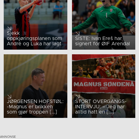
Sjekk
oppkjøringsplanen som
SISTE: Ivan Ereš har
André og Luka har lagt
signert for ØIF Arendal
JØRGENSEN HOFSTØL:
STORT OVERGANGS-
-Magnus er brikken
INTERVJU: – Jeg har
som gjør troppen [...]
alltid hatt en [...]