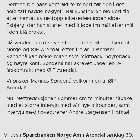
Dermed ble hans kontrakt terminert før den i det
hele tatt hadde begynt. Ballkunstneren ble kort tid
etter hentet av nettopp eliteserieklubben Ribe-
Esbjerg, der han startet med å løpe inn mål etter mål
i den blå drakta.
Nå vender den den venstrehendte spilleren hjem til
Norge og ØIF Arendal, etter tre år i Danmark.
Søndenå kan bekle rollen som midtback, høyreback
og høyre kant. Søndenå har skrevet under en 2-
årskontrakt med ØIF Arendal.
Vi ønsker Magnus Søndenå velkommen til ØIF
Arendal!
NB: Nettredaksjonen kommer om få minutter tilbake
med et større intervju med vår nye allrounder, samt
intervju med hovedtrener André Jørgensen Hofstøl.
Vi ses i
Sparebanken Norge Amfi Arendal
søndag 30.