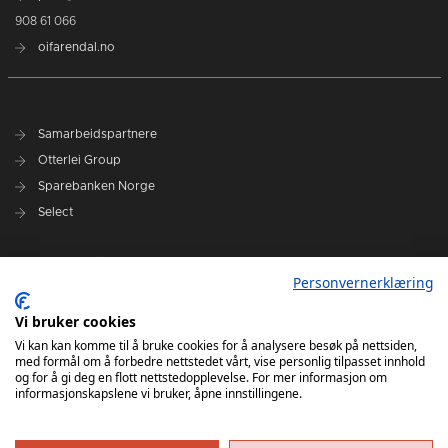
908 61 066
oifarendal.no
Samarbeidspartnere
Otterlei Group
Sparebanken Norge
Select
Nyhetsarkiv
Personvernerklæring
Terminliste
Spillerstall
Vi bruker cookies
Administrasjon
Vi kan kan komme til å bruke cookies for å analysere besøk på nettsiden,
med formål om å forbedre nettstedet vårt, vise personlig tilpasset innhold
Styret
og for å gi deg en flott nettstedopplevelse. For mer informasjon om
informasjonskapslene vi bruker, åpne innstillingene.