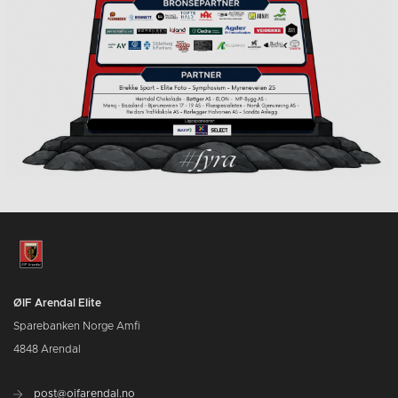
ØIF Arendal Elite
Sparebanken Norge Amfi
4848 Arendal
post@oifarendal.no