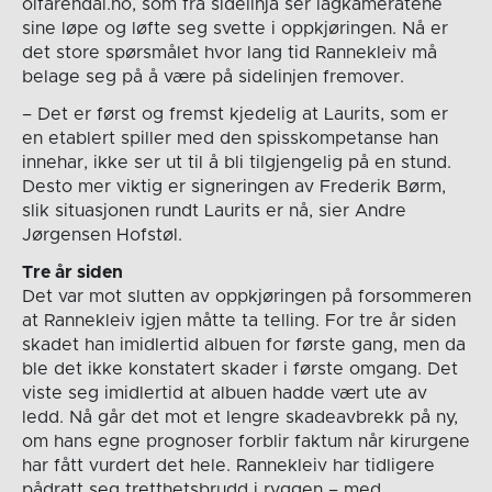
oifarendal.no, som fra sidelinja ser lagkameratene
sine løpe og løfte seg svette i oppkjøringen. Nå er
det store spørsmålet hvor lang tid Rannekleiv må
belage seg på å være på sidelinjen fremover.
– Det er først og fremst kjedelig at Laurits, som er
en etablert spiller med den spisskompetanse han
innehar, ikke ser ut til å bli tilgjengelig på en stund.
Desto mer viktig er signeringen av Frederik Børm,
slik situasjonen rundt Laurits er nå, sier Andre
Jørgensen Hofstøl.
Tre år siden
Det var mot slutten av oppkjøringen på forsommeren
at Rannekleiv igjen måtte ta telling. For tre år siden
skadet han imidlertid albuen for første gang, men da
ble det ikke konstatert skader i første omgang. Det
viste seg imidlertid at albuen hadde vært ute av
ledd. Nå går det mot et lengre skadeavbrekk på ny,
om hans egne prognoser forblir faktum når kirurgene
har fått vurdert det hele. Rannekleiv har tidligere
pådratt seg tretthetsbrudd i ryggen – med