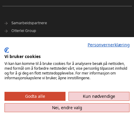
Samarbeidspartnere
Otterlei Group
Sparebanken Norge
Personvernerklæring
Select
Vi bruker cookies
Nyhetsarkiv
Vi kan kan komme til å bruke cookies for å analysere besøk på nettsiden,
med formål om å forbedre nettstedet vårt, vise personlig tilpasset innhold
Terminliste
og for å gi deg en flott nettstedopplevelse. For mer informasjon om
Spillerstall
informasjonskapslene vi bruker, åpne innstillingene.
Administrasjon
Styret
Godta alle
Kun nødvendige
Nei, endre valg