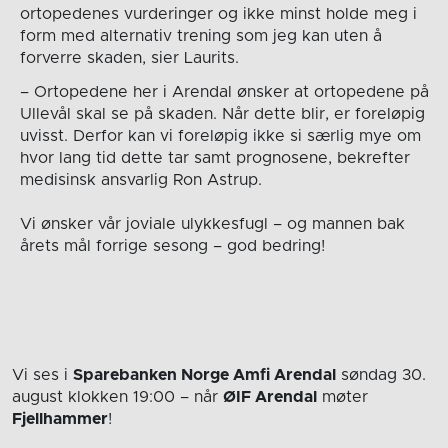
ortopedenes vurderinger og ikke minst holde meg i
form med alternativ trening som jeg kan uten å
forverre skaden, sier Laurits.
– Ortopedene her i Arendal ønsker at ortopedene på
Ullevål skal se på skaden. Når dette blir, er foreløpig
uvisst. Derfor kan vi foreløpig ikke si særlig mye om
hvor lang tid dette tar samt prognosene, bekrefter
medisinsk ansvarlig Ron Astrup.
Vi ønsker vår joviale ulykkesfugl – og mannen bak
årets mål forrige sesong – god bedring!
Vi ses i
Sparebanken Norge Amfi Arendal
søndag 30.
august
klokken 19:00
– når
ØIF Arendal
møter
Fjellhammer
!