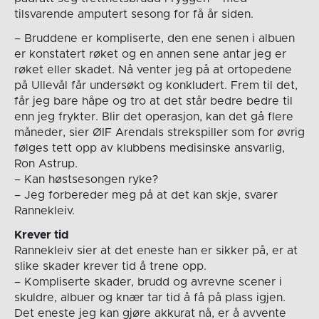
tilsvarende amputert sesong for få år siden.
– Bruddene er kompliserte, den ene senen i albuen
er konstatert røket og en annen sene antar jeg er
røket eller skadet. Nå venter jeg på at ortopedene
på Ullevål får undersøkt og konkludert. Frem til det,
får jeg bare håpe og tro at det står bedre bedre til
enn jeg frykter. Blir det operasjon, kan det gå flere
måneder, sier ØIF Arendals strekspiller som for øvrig
følges tett opp av klubbens medisinske ansvarlig,
Ron Astrup.
– Kan høstsesongen ryke?
– Jeg forbereder meg på at det kan skje, svarer
Rannekleiv.
Krever tid
Rannekleiv sier at det eneste han er sikker på, er at
slike skader krever tid å trene opp.
– Kompliserte skader, brudd og avrevne scener i
skuldre, albuer og knær tar tid å få på plass igjen.
Det eneste jeg kan gjøre akkurat nå, er å avvente