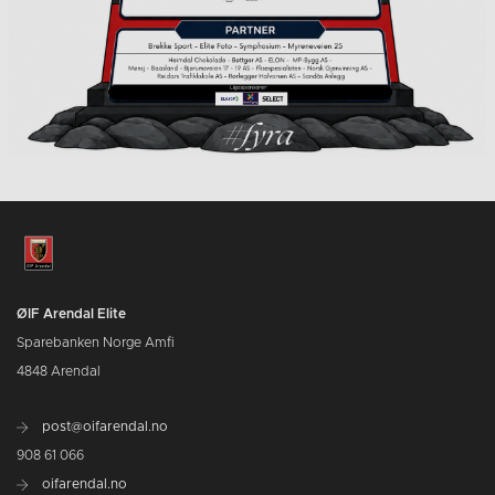
ØIF Arendal Elite
Sparebanken Norge Amfi
4848 Arendal
post@oifarendal.no
908 61 066
oifarendal.no