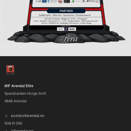
ØIF Arendal Elite
Sparebanken Norge Amfi
4848 Arendal
post@oifarendal.no
908 61 066
oifarendal.no