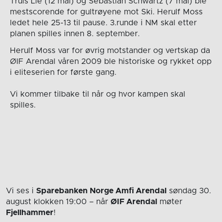
Truls Lie (12 mål) og Sebastian Schwartz (7 mål) ble
mestscorende for gultrøyene mot Ski. Herulf Moss
ledet hele 25-13 til pause. 3.runde i NM skal etter
planen spilles innen 8. september.
Herulf Moss var for øvrig motstander og vertskap da
ØIF Arendal våren 2009 ble historiske og rykket opp
i eliteserien for første gang.
Vi kommer tilbake til når og hvor kampen skal
spilles.
Vi ses i
Sparebanken Norge Amfi Arendal
søndag 30.
august
klokken 19:00
– når
ØIF Arendal
møter
Fjellhammer
!