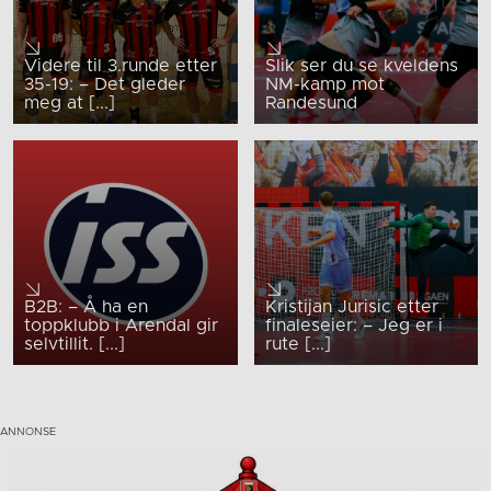
Videre til 3.runde etter
Slik ser du se kveldens
35-19: – Det gleder
NM-kamp mot
meg at [...]
Randesund
B2B: – Å ha en
Kristijan Jurisic etter
toppklubb i Arendal gir
finaleseier: – Jeg er i
selvtillit. [...]
rute [...]