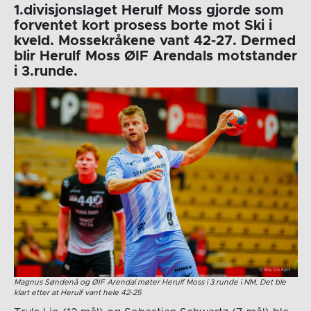
1.divisjonslaget Herulf Moss gjorde som
forventet kort prosess borte mot Ski i
kveld. Mossekråkene vant 42-27. Dermed
blir Herulf Moss ØIF Arendals motstander
i 3.runde.
Magnus Søndenå og ØIF Arendal møter Herulf Moss i 3.runde i NM. Det ble
klart etter at Herulf vant hele 42-25