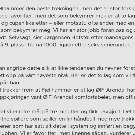
ellhammer den beste trekningen, men det er stor forskj
epne favoritter, men det som bekymrer meg er at to la
 og cupen like etter – eller motsatt, ofte ender med en s
 som bekymrer meg. Vi har en stor jobb foran oss og
dt. Selvsagt, sier Jørgensen Hofstøl etter mandagen
å 9. plass i Rema 1000-ligaen etter seks serierunder.
n angripe dette slik at ikke tendensen du nevner fors
ett opp på vårt høyeste nivå. Her er det to lag som vil 
 spår han.
trekker frem at Fjellhammer er et lag ØIF Arendal har 
ppkjøringen vant ØIF Arendal komfortabelet, men offis
et vi enn tre mål på tre minutter og fikk uavgjort. Det 
ltne spillere som spiller en fin håndball med mye trøk
rener som har satt alt dette i system og innført en be
 klubben. Vi er favoritter, men knepne sådan, vurderer