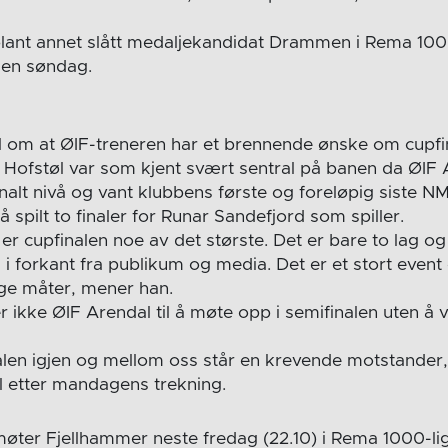
lant annet slått medaljekandidat Drammen i Rema 1000
alen søndag.
vil om at ØIF-treneren har et brennende ønske om cupfi
Hofstøl var som kjent svært sentral på banen da ØIF 
lt nivå og vant klubbens første og foreløpig siste NM-t
 spilt to finaler for Runar Sandefjord som spiller.
 er cupfinalen noe av det største. Det er bare to lag o
i forkant fra publikum og media. Det er et stort event 
ge måter, mener han.
ikke ØIF Arendal til å møte opp i semifinalen uten å
finalen igjen og mellom oss står en krevende motstande
 etter mandagens trekning.
øter Fjellhammer neste fredag (22.10) i Rema 1000-li