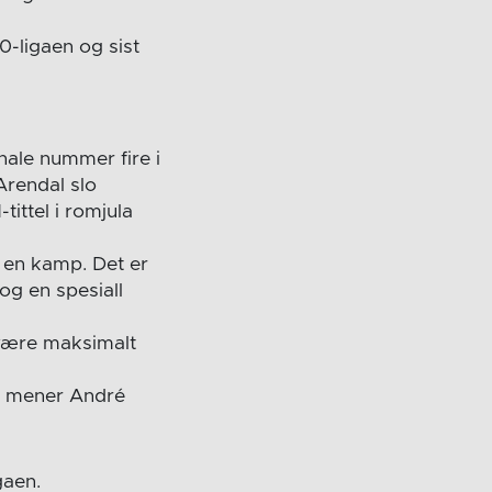
-ligaen og sist
nale nummer fire i
Arendal slo
ittel i romjula
g en kamp. Det er
og en spesiall
 være maksimalt
r, mener André
gaen.