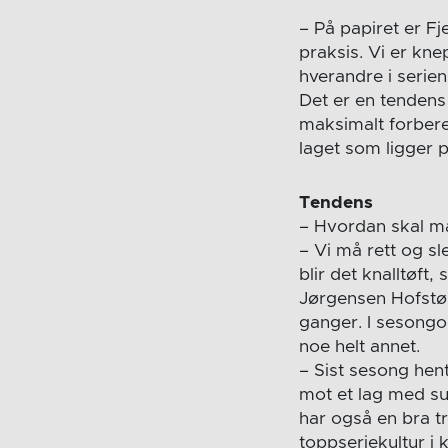
– På papiret er Fj
praksis. Vi er kn
hverandre i serien
Det er en tendens
maksimalt forbere
laget som ligger p
Tendens
– Hvordan skal ma
– Vi må rett og sl
blir det knalltøft,
Jørgensen Hofstøl 
ganger. I sesongo
noe helt annet.
– Sist sesong hent
mot et lag med su
har også en bra t
toppseriekultur i