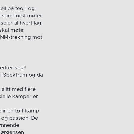
ell på teori og
g som først møter
eier til hvert lag.
 skal møte
s NM-trekning mot
terker seg?
til Spektrum og da
slitt med flere
ielle kamper er
blir en tøff kamp
k og passion. De
gynnende
 Jørgensen