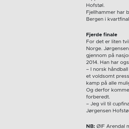
Hofstøl.
Fjellhammer har b
Bergen i kvartfin
Fjerde finale
For det er liten t
Norge. Jørgensen 
gjennom på nasjona
2014. Han har også
– I norsk håndball
et voldsomt press 
kamp på alle muli
Og derfor kommer 
forberedt.
– Jeg vil til cup
Jørgensen Hofstøl
NB:
ØIF Arendal m