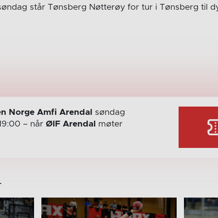
dag står Tønsberg Nøtterøy for tur i Tønsberg til d
n Norge Amfi Arendal
søndag
19:00
– når
ØIF Arendal
møter
r