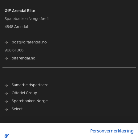
ØIF Arendal Elite
Sparebanken Norge Amfi
4848 Arendal
post@oifarendal.no
908 61 066
oifarendal.no
Samarbeidspartnere
Otterlei Group
Sparebanken Norge
Select
Nyhetsarkiv
Personvernerklæring
Terminliste