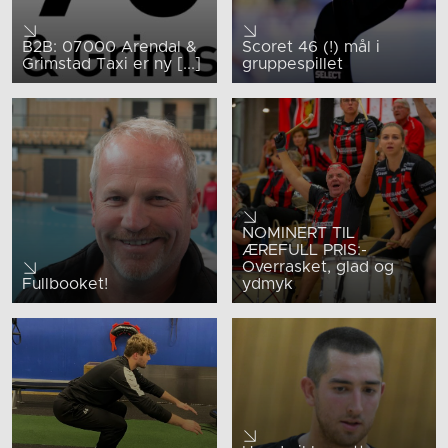
B2B: 07000 Arendal &
Scoret 46 (!) mål i
Grimstad Taxi er ny [...]
gruppespillet
NOMINERT TIL
ÆREFULL PRIS:-
Overrasket, glad og
Fullbooket!
ydmyk