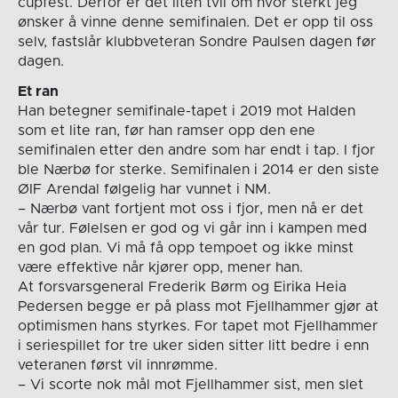
cupfest. Derfor er det liten tvil om hvor sterkt jeg
ønsker å vinne denne semifinalen. Det er opp til oss
selv, fastslår klubbveteran Sondre Paulsen dagen før
dagen.
Et ran
Han betegner semifinale-tapet i 2019 mot Halden
som et lite ran, før han ramser opp den ene
semifinalen etter den andre som har endt i tap. I fjor
ble Nærbø for sterke. Semifinalen i 2014 er den siste
ØIF Arendal følgelig har vunnet i NM.
– Nærbø vant fortjent mot oss i fjor, men nå er det
vår tur. Følelsen er god og vi går inn i kampen med
en god plan. Vi må få opp tempoet og ikke minst
være effektive når kjører opp, mener han.
At forsvarsgeneral Frederik Børm og Eirika Heia
Pedersen begge er på plass mot Fjellhammer gjør at
optimismen hans styrkes. For tapet mot Fjellhammer
i seriespillet for tre uker siden sitter litt bedre i enn
veteranen først vil innrømme.
– Vi scorte nok mål mot Fjellhammer sist, men slet