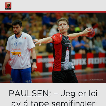
PAULSEN: – Jeg er lei
av å tape semifinaler