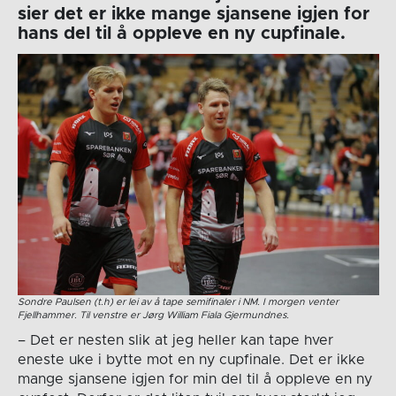
sier det er ikke mange sjansene igjen for
hans del til å oppleve en ny cupfinale.
Sondre Paulsen (t.h) er lei av å tape semifinaler i NM. I morgen venter
Fjellhammer. Til venstre er Jørg William Fiala Gjermundnes.
– Det er nesten slik at jeg heller kan tape hver
eneste uke i bytte mot en ny cupfinale. Det er ikke
mange sjansene igjen for min del til å oppleve en ny