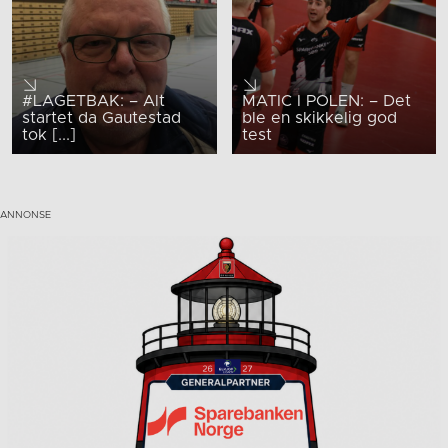
#LAGETBAK: – Alt
MATIC I POLEN: – Det
startet da Gautestad
ble en skikkelig god
tok [...]
test