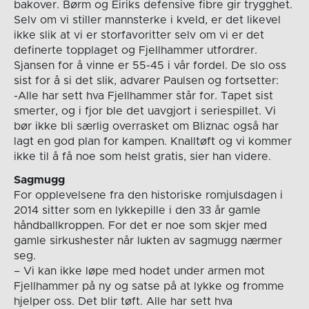
bakover. Børm og Eiriks defensive fibre gir trygghet.
Selv om vi stiller mannsterke i kveld, er det likevel
ikke slik at vi er storfavoritter selv om vi er det
definerte topplaget og Fjellhammer utfordrer.
Sjansen for å vinne er 55-45 i vår fordel. De slo oss
sist for å si det slik, advarer Paulsen og fortsetter:
-Alle har sett hva Fjellhammer står for. Tapet sist
smerter, og i fjor ble det uavgjort i seriespillet. Vi
bør ikke bli særlig overrasket om Bliznac også har
lagt en god plan for kampen. Knalltøft og vi kommer
ikke til å få noe som helst gratis, sier han videre.
Sagmugg
For opplevelsene fra den historiske romjulsdagen i
2014 sitter som en lykkepille i den 33 år gamle
håndballkroppen. For det er noe som skjer med
gamle sirkushester når lukten av sagmugg nærmer
seg.
– Vi kan ikke løpe med hodet under armen mot
Fjellhammer på ny og satse på at lykke og fromme
hjelper oss. Det blir tøft. Alle har sett hva