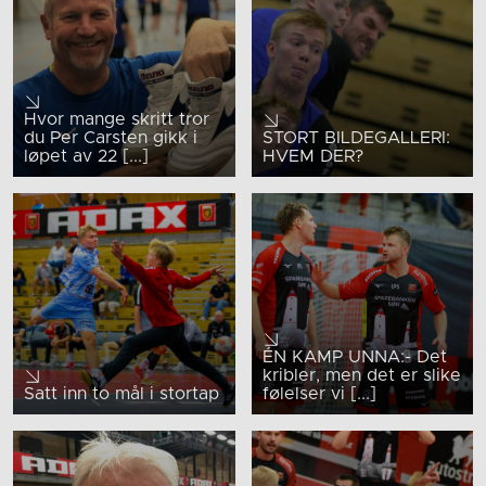
Hvor mange skritt tror
du Per Carsten gikk i
STORT BILDEGALLERI:
løpet av 22 [...]
HVEM DER?
ÉN KAMP UNNA:- Det
kribler, men det er slike
Satt inn to mål i stortap
følelser vi [...]