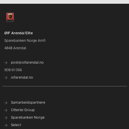
ØIF Arendal Elite
Sparebanken Norge Amfi
4848 Arendal
post@oifarendal.no
908 61 066
oifarendal.no
Samarbeidspartnere
Otterlei Group
Sparebanken Norge
Select