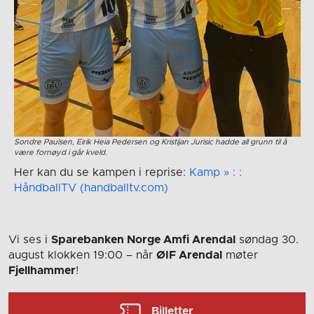
Sondre Paulsen, Eirik Heia Pedersen og Kristijan Jurisic hadde all grunn til å
være fornøyd i går kveld.
Her kan du se kampen i reprise:
Kamp » : :
HåndballTV (handballtv.com)
Vi ses i
Sparebanken Norge Amfi Arendal
søndag 30.
august
klokken 19:00
– når
ØIF Arendal
møter
Fjellhammer
!
Billetter