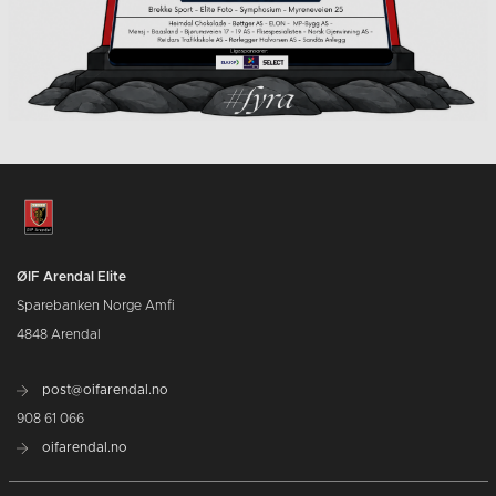
ØIF Arendal Elite
Sparebanken Norge Amfi
4848 Arendal
post@oifarendal.no
908 61 066
oifarendal.no