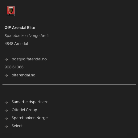
ØIF Arendal Elite
Sparebanken Norge Amfi
4848 Arendal
post@oifarendal.no
908 61 066
oifarendal.no
Samarbeidspartnere
Otterlei Group
Sparebanken Norge
Select