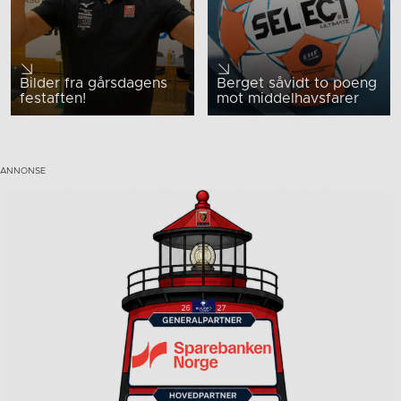
Bilder fra gårsdagens
Berget såvidt to poeng
festaften!
mot middelhavsfarer