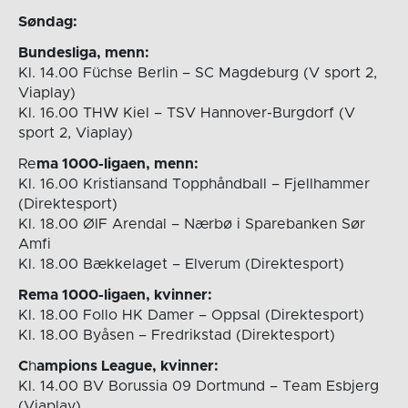
Søndag:
Bundesliga, menn:
Kl. 14.00 Füchse Berlin – SC Magdeburg (V sport 2,
Viaplay)
Kl. 16.00 THW Kiel – TSV Hannover-Burgdorf (V
sport 2, Viaplay)
Re
ma 1000-ligaen, menn:
Kl. 16.00 Kristiansand Topphåndball – Fjellhammer
(Direktesport)
Kl. 18.00 ØIF Arendal – Nærbø i Sparebanken Sør
Amfi
Kl. 18.00 Bækkelaget – Elverum (Direktesport)
Rema 1000-ligaen, kvinner:
Kl. 18.00 Follo HK Damer – Oppsal (Direktesport)
Kl. 18.00 Byåsen – Fredrikstad (Direktesport)
C
h
ampions League, kvinner:
Kl. 14.00 BV Borussia 09 Dortmund – Team Esbjerg
(Viaplay)