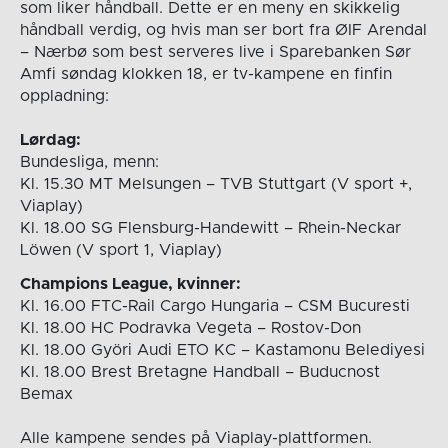
som liker håndball. Dette er en meny en skikkelig
håndball verdig, og hvis man ser bort fra ØIF Arendal
– Nærbø som best serveres live i Sparebanken Sør
Amfi søndag klokken 18, er tv-kampene en finfin
oppladning:
Lørdag:
Bundesliga, menn:
Kl. 15.30 MT Melsungen – TVB Stuttgart (V sport +,
Viaplay)
Kl. 18.00 SG Flensburg-Handewitt – Rhein-Neckar
Löwen (V sport 1, Viaplay)
Champions League, kvinner:
Kl. 16.00 FTC-Rail Cargo Hungaria – CSM Bucuresti
Kl. 18.00 HC Podravka Vegeta – Rostov-Don
Kl. 18.00 Györi Audi ETO KC – Kastamonu Belediyesi
Kl. 18.00 Brest Bretagne Handball – Buducnost
Bemax
Alle kampene sendes på Viaplay-plattformen.