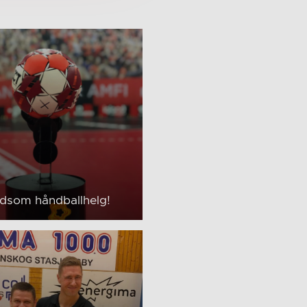
ldsom håndballhelg!