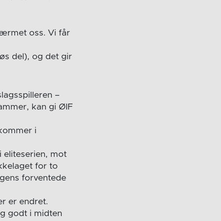
nærmet oss. Vi får
 del), og det gir
lagsspilleren –
hammer, kan gi ØIF
 kommer i
 eliteserien, mot
kelaget for to
agens forventede
r er endret.
ig godt i midten