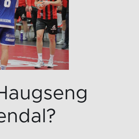
Haugseng
rendal?