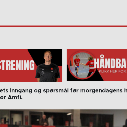
ets inngang og spørsmål før morgendagens hå
ør Amfi.