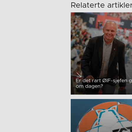
Relaterte artikle
Er det rart ØIF-sjefen g
om dagen?