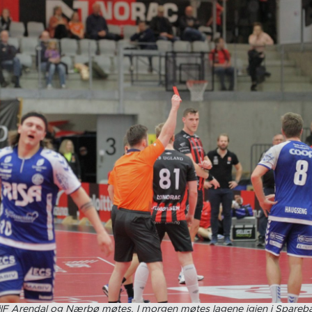
r ØIF Arendal og Nærbø møtes. I morgen møtes lagene igjen i Spareb