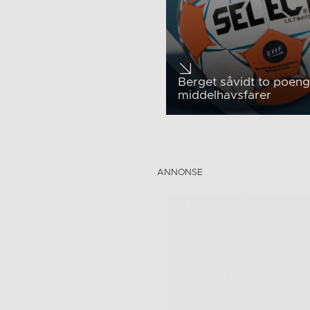
Berget såvidt to poen
middelhavsfarer