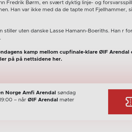
inn Fredrik Børm, en svært dyktig linje- og forsvarsspi
men. Han var ikke med da de tapte mot Fjellhammer, si
n stiller uten danske Lasse Hamann-Boeriths. Han r for
.
l søndagens kamp mellom cupfinale-klare ØIF Arenda
ler på på nettsidene her.
n Norge Amfi Arendal
søndag
19:00
– når
ØIF Arendal
møter