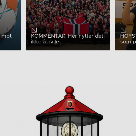
g mot
KOMMENTAR: Her nytter det
HOFST
ikke å hvile
som p