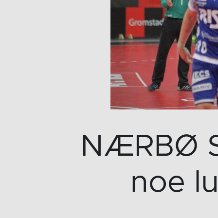
NÆRBØ S
noe lu