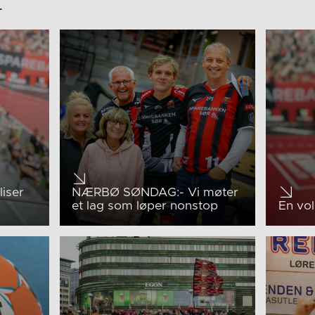
r
liser
NÆRBØ SØNDAG:- Vi møter
et lag som løper nonstop
En vo