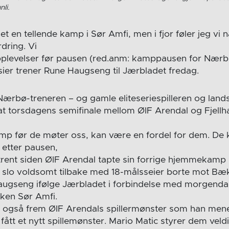
li.
net en tellende kamp i Sør Amfi, men i fjor føler jeg vi 
rdring. Vi
plevelser før pausen (red.anm: kamppausen for Nærbøs
t, sier trener Rune Haugseng til Jærbladet fredag.
rbø-treneren – og gamle eliteseriespilleren og lands
t at torsdagens semifinale mellom ØIF Arendal og Fjell
amp før de møter oss, kan være en fordel for dem. De
etter pausen,
trent siden ØIF Arendal tapte sin forrige hjemmekamp i
slo voldsomt tilbake med 18-målsseier borte mot Bæk
Haugseng ifølge Jærbladet i forbindelse med morgend
nken Sør Amfi.
 også frem ØIF Arendals spillermønster som han mene
fått et nytt spillemønster. Mario Matic styrer dem veld