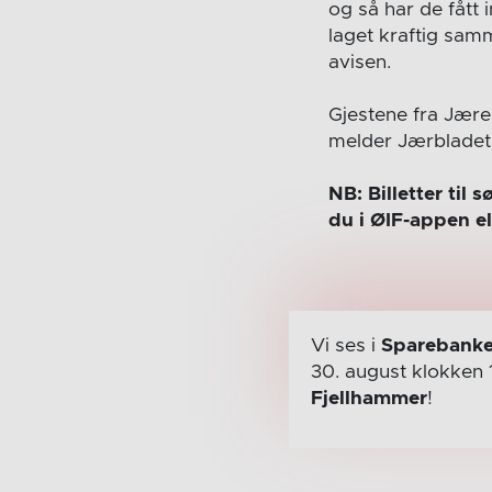
og så har de fått 
laget kraftig sam
avisen.
Gjestene fra Jære
melder Jærbladet
NB: Billetter ti
du i ØIF-appen el
Vi ses i
Sparebanke
30. august
klokken 
Fjellhammer
!