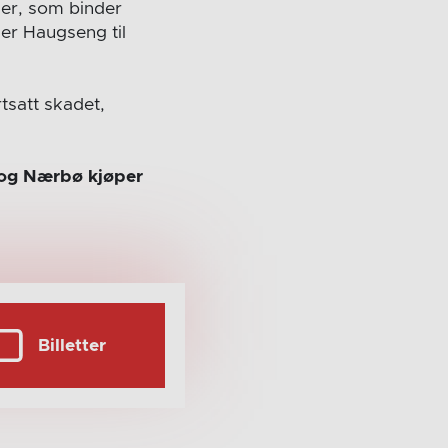
ller, som binder
er Haugseng til
tsatt skadet,
l og Nærbø kjøper
Billetter