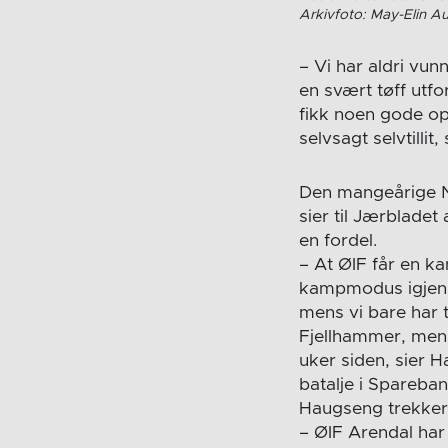
Arkivfoto: May-Elin Aun
– Vi har aldri vun
en svært tøff utfo
fikk noen gode op
selvsagt selvtilli
Den mangeårige Næ
sier til Jærblade
en fordel.
– At ØIF får en k
kampmodus igjen 
mens vi bare har 
Fjellhammer, men 
uker siden, sier 
batalje i Spareba
Haugseng trekker
– ØIF Arendal har 