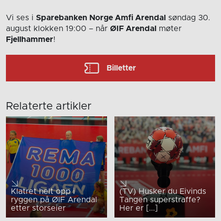
Vi ses i
Sparebanken Norge Amfi Arendal
søndag 30.
august
klokken 19:00
– når
ØIF Arendal
møter
Fjellhammer
!
Billetter
Relaterte artikler
Klatret helt opp i
(TV) Husker du Eivinds
ryggen på ØIF Arendal
Tangen superstraffe?
etter storseier
Her er [...]