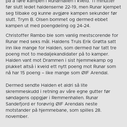
på å føre kampen i Runarhallen i kveld. Ti minutter
før slutt ledet haldenserne 22-19, men Runar kjempet
seg tilbake og kunne avgjøre kampen sekunder før
slutt. Trym B. Olsen bommet og dermed ebbet
kampen ut med poengdeling og 24-24.
Christoffer Rambo ble som vanlig mestscorende for
Runar med seks mål. Haldens Truls Erik Grøtta satt
inn like mange for Halden, som dermed har tatt tre
poeng mot to medaljekandidater på to kamper.
Halden vant mot Drammen i sist hjemmekamp og
plukket altså i kveld ett nytt poeng mot Runar som
nå har 15 poeng – like mange som ØIF Arendal.
Dermed sendte Halden et aldri så lite
skremmeskudd i retning av våre egne gutter før
søndagens oppgjør i Remmenhallen. Runar
Sandefjord er forøvrig ØIF Arendals neste
motstander på hjemmebane, som spilles 28.
november.