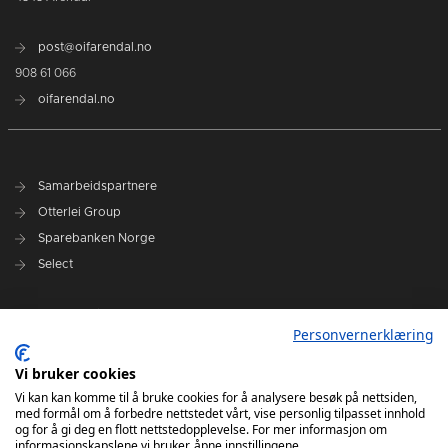
post@oifarendal.no
908 61 066
oifarendal.no
Samarbeidspartnere
Otterlei Group
Sparebanken Norge
Select
Nyhetsarkiv
Personvernerklæring
Terminliste
Spillerstall
Vi bruker cookies
Administrasjon
Vi kan kan komme til å bruke cookies for å analysere besøk på nettsiden,
med formål om å forbedre nettstedet vårt, vise personlig tilpasset innhold
Styret
og for å gi deg en flott nettstedopplevelse. For mer informasjon om
informasjonskapslene vi bruker, åpne innstillingene.