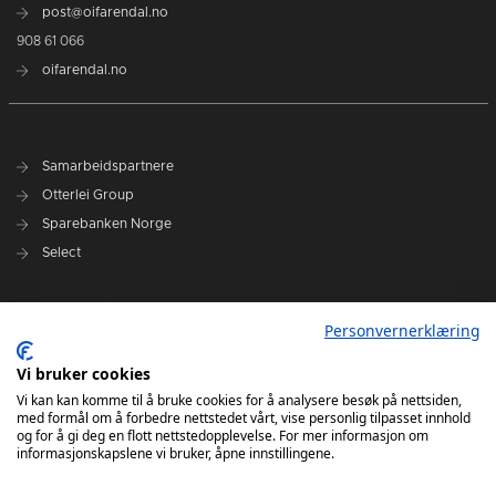
post@oifarendal.no
908 61 066
oifarendal.no
Samarbeidspartnere
Otterlei Group
Sparebanken Norge
Select
Nyhetsarkiv
Personvernerklæring
Terminliste
Spillerstall
Vi bruker cookies
Administrasjon
Vi kan kan komme til å bruke cookies for å analysere besøk på nettsiden,
med formål om å forbedre nettstedet vårt, vise personlig tilpasset innhold
Styret
og for å gi deg en flott nettstedopplevelse. For mer informasjon om
informasjonskapslene vi bruker, åpne innstillingene.