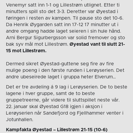
Venemyr satt inn 1-1 og Lillestrøm utlignet. Etter ti
minutters spill sto det 3-3. Deretter var Øyestad i
føringen i resten av kampen. Til pause sto det 10-6.
Da Henrik Øygarden satt inn 17-12 17 minutter ut i
andre omgang hadde laget seieren i sin hule hånd.
Arni Bergur Sigurbergsson var solid fremover og sto
bak syv mål mot Lillestrøm.
Øyestad vant til slutt 21-
15 mot Lillestrøm.
Dermed sikret Øyestad-guttene seg fire av fire
mulige poeng i den første runden i Lerøyserien. Det
andre ubeseirede laget i gruppa heter Elverum…
Det er tre avdeling á 9 lag i Lerøyserien. De to beste
lagene i hver gruppe, samt de to beste
gruppetreerne, går videre til sluttspillet neste vår.
22. januar skal Øyestad G18 igjen i aksjon i
Lerøyserien når Sandefjord og Fjellhammer venter i
Jotunhallen.
Kampfakta Øyestad – Lillestrøm 21-15 (10-6)