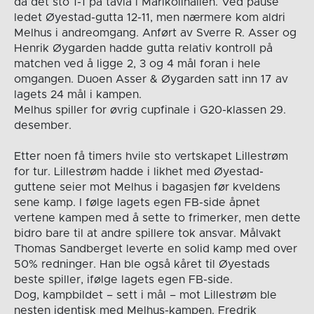
da det sto 1-1 på tavla i Marikollhallen. Ved pause
ledet Øyestad-gutta 12-11, men nærmere kom aldri
Melhus i andreomgang. Anført av Sverre R. Asser og
Henrik Øygarden hadde gutta relativ kontroll på
matchen ved å ligge 2, 3 og 4 mål foran i hele
omgangen. Duoen Asser & Øygarden satt inn 17 av
lagets 24 mål i kampen.
Melhus spiller for øvrig cupfinale i G20-klassen 29.
desember.
Etter noen få timers hvile sto vertskapet Lillestrøm
for tur. Lillestrøm hadde i likhet med Øyestad-
guttene seier mot Melhus i bagasjen før kveldens
sene kamp. I følge lagets egen FB-side åpnet
vertene kampen med å sette to frimerker, men dette
bidro bare til at andre spillere tok ansvar. Målvakt
Thomas Sandberget leverte en solid kamp med over
50% redninger. Han ble også kåret til Øyestads
beste spiller, ifølge lagets egen FB-side.
Dog, kampbildet – sett i mål – mot Lillestrøm ble
nesten identisk med Melhus-kampen. Fredrik