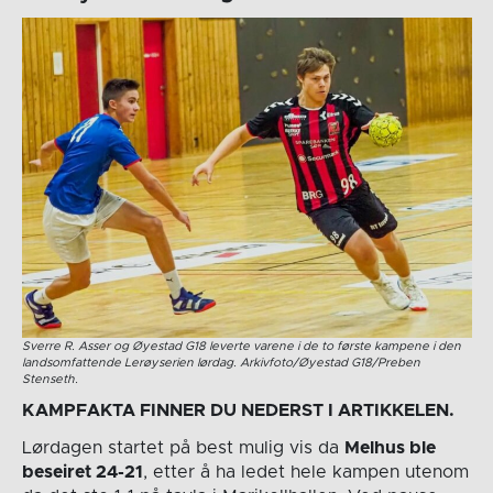
Sverre R. Asser og Øyestad G18 leverte varene i de to første kampene i den
landsomfattende Lerøyserien lørdag. Arkivfoto/Øyestad G18/Preben
Stenseth.
KAMPFAKTA FINNER DU NEDERST I ARTIKKELEN.
Lørdagen startet på best mulig vis da
Melhus ble
beseiret 24-21
, etter å ha ledet hele kampen utenom