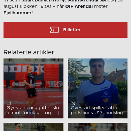
Vi ses i
Sparebanken Norge Amfi Arendal
søndag 30.
august
klokken 19:00
– når
ØIF Arendal
møter
Fjellhammer
!
Billetter
Relaterte artikler
Øyestads unggutter slo
Øyestad-spiller tatt ut
til mot formlag – og [...]
på Islands U17-landslag