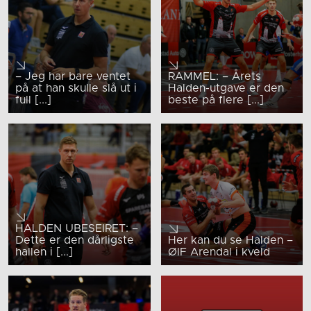
– Jeg har bare ventet
RAMMEL: – Årets
på at han skulle slå ut i
Halden-utgave er den
full [...]
beste på flere [...]
HALDEN UBESEIRET: –
Dette er den dårligste
Her kan du se Halden –
hallen i [...]
ØIF Arendal i kveld