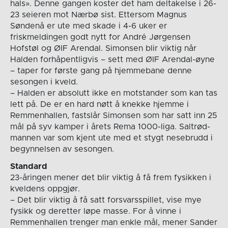
hals». Denne gangen koster det ham deltakelse i 26-
23 seieren mot Nærbø sist. Ettersom Magnus
Søndenå er ute med skade i 4-6 uker er
friskmeldingen godt nytt for André Jørgensen
Hofstøl og ØIF Arendal. Simonsen blir viktig når
Halden forhåpentligvis – sett med ØIF Arendal-øyne
– taper for første gang på hjemmebane denne
sesongen i kveld.
– Halden er absolutt ikke en motstander som kan tas
lett på. De er en hard nøtt å knekke hjemme i
Remmenhallen, fastslår Simonsen som har satt inn 25
mål på syv kamper i årets Rema 1000-liga. Saltrød-
mannen var som kjent ute med et stygt nesebrudd i
begynnelsen av sesongen.
Standard
23-åringen mener det blir viktig å få frem fysikken i
kveldens oppgjør.
– Det blir viktig å få satt forsvarsspillet, vise mye
fysikk og deretter løpe masse. For å vinne i
Remmenhallen trenger man enkle mål, mener Sander