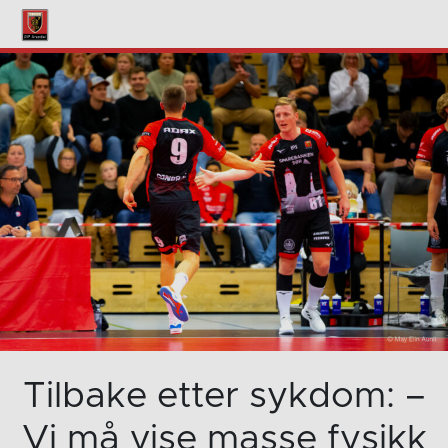
Tilbake etter sykdom: –
Vi må vise masse fysikk