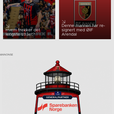
Denne mannen har re-
Hvem trekker det
signert med ØIF
lengste strået?
Arendal