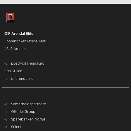
ØIF Arendal Elite
Sparebanken Norge Amfi
4848 Arendal
post@oifarendal.no
908 61 066
oifarendal.no
Samarbeidspartnere
Otterlei Group
Sparebanken Norge
Select