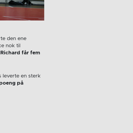
rte den ene
e nok til
 Richard får fem
s leverte en sterk
 poeng på