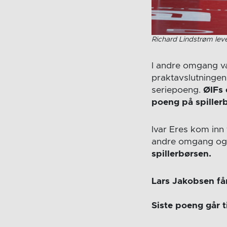
Richard Lindstrøm lev
I andre omgang va
praktavslutningen 
seriepoeng.
ØIFs 
poeng på spiller
Ivar Eres kom inn 
andre omgang og 
spillerbørsen.
Lars Jakobsen få
Siste poeng går t