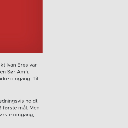
kt Ivan Eres var
en Sør Amfi.
andre omgang. Til
edningsvis holdt
6 første mål. Men
 første omgang,