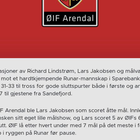
asjoner av Richard Lindstrøm, Lars Jakobsen og målva
ng mot et hardtkjempende Runar-mannskap i Sparebank
31-33 til tross for gode sluttspurter både i første og 
7 til gjestene fra Sandefjord.
F Arendal ble Lars Jakobsen som scoret åtte mål. Innl
ken sitt eget lille målshow, og Lars scoret 5 av ØIFs 
lutt. ØIF lå etter hvert under med 7 mål på det meste i
 i ryggen på Runar før pause.