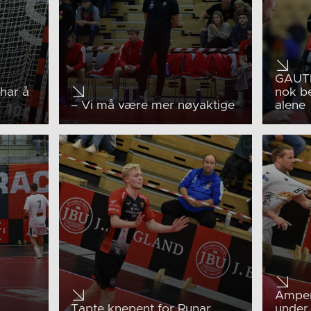
GAUTE
 har å
nok be
!
– Vi må være mer nøyaktige
alene
g
Amper
Tapte knepent for Runar
under 