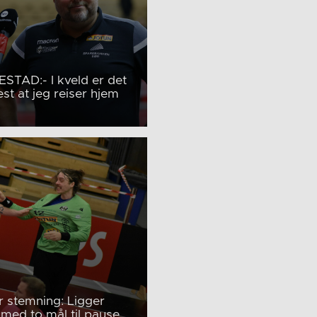
STAD:- I kveld er det
st at jeg reiser hjem
 stemning: Ligger
med to mål til pause