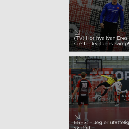
(TV) Hør hva Ivan Eres
si etter kveldens kamp
ERES: – Jeg er ufatteli
skuffet