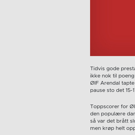
Tidvis gode prest
ikke nok til poe
ØIF Arendal tapte 
pause sto det 15-1
Toppscorer for ØI
den populære dans
så var det brått s
men krøp helt opp