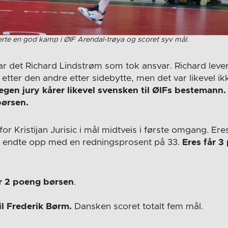
erte en god kamp i ØIF Arendal-trøya og scoret syv mål.
r det Richard Lindstrøm som tok ansvar. Richard leve
etter den andre etter sidebytte, men det var likevel ikk
egen jury kårer likevel svensken til ØIFs bestemann.
børsen.
for Kristijan Jurisic i mål midtveis i første omgang. Ere
endte opp med en redningsprosent på 33.
Eres får 3
r 2 poeng børsen
.
il Frederik Børm.
Dansken scoret totalt fem mål.