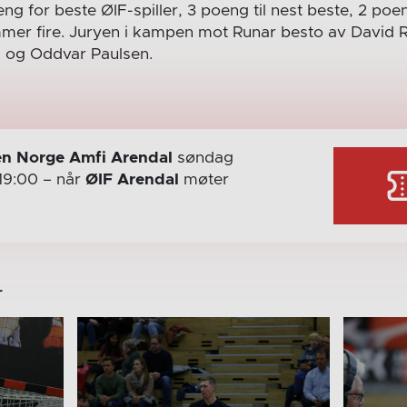
oeng for beste ØIF-spiller, 3 poeng til nest beste, 2 po
mmer fire. Juryen i kampen mot Runar besto av David R
 og Oddvar Paulsen.
n Norge Amfi Arendal
søndag
19:00
– når
ØIF Arendal
møter
r