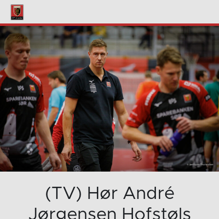
(TV) Hør André
Jørgensen Hofstøls