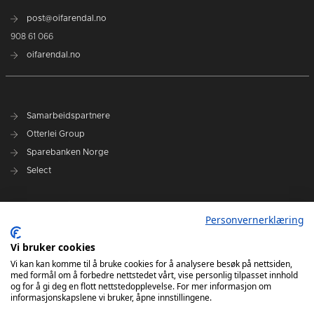
post@oifarendal.no
908 61 066
oifarendal.no
Samarbeidspartnere
Otterlei Group
Sparebanken Norge
Select
Nyhetsarkiv
Personvernerklæring
Terminliste
Spillerstall
Vi bruker cookies
Administrasjon
Vi kan kan komme til å bruke cookies for å analysere besøk på nettsiden,
med formål om å forbedre nettstedet vårt, vise personlig tilpasset innhold
Styret
og for å gi deg en flott nettstedopplevelse. For mer informasjon om
informasjonskapslene vi bruker, åpne innstillingene.