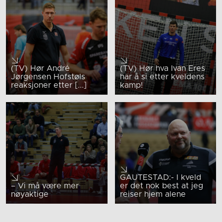
(TV) Hør André
(TV) Hør hva Ivan Eres
Jørgensen Hofstøls
har å si etter kveldens
reaksjoner etter [...]
kamp!
GAUTESTAD:- I kveld
– Vi må være mer
er det nok best at jeg
nøyaktige
reiser hjem alene