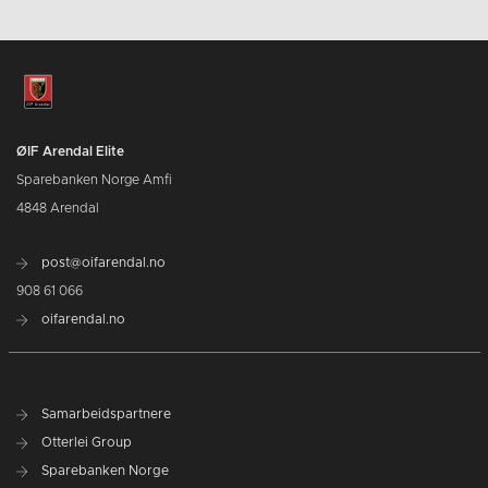
ØIF Arendal Elite
Sparebanken Norge Amfi
4848 Arendal
post@oifarendal.no
908 61 066
oifarendal.no
Samarbeidspartnere
Otterlei Group
Sparebanken Norge