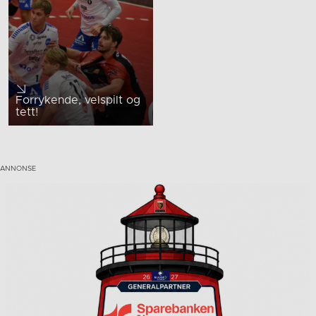
Forrykende, velspilt og
tett!