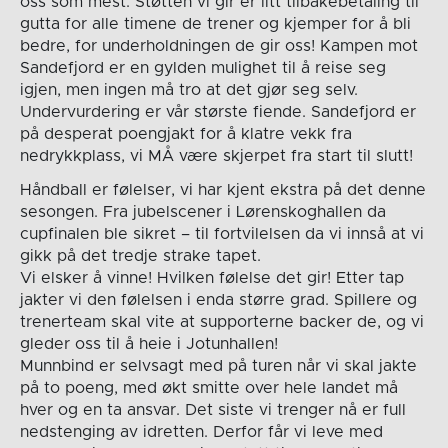
oss som mest. Støtten vi gir er litt tilbakebetaling til
gutta for alle timene de trener og kjemper for å bli
bedre, for underholdningen de gir oss! Kampen mot
Sandefjord er en gylden mulighet til å reise seg
igjen, men ingen må tro at det gjør seg selv.
Undervurdering er vår største fiende. Sandefjord er
på desperat poengjakt for å klatre vekk fra
nedrykkplass, vi MÅ være skjerpet fra start til slutt!
Håndball er følelser, vi har kjent ekstra på det denne
sesongen. Fra jubelscener i Lørenskoghallen da
cupfinalen ble sikret – til fortvilelsen da vi innså at vi
gikk på det tredje strake tapet.
Vi elsker å vinne! Hvilken følelse det gir! Etter tap
jakter vi den følelsen i enda større grad. Spillere og
trenerteam skal vite at supporterne backer de, og vi
gleder oss til å heie i Jotunhallen!
Munnbind er selvsagt med på turen når vi skal jakte
på to poeng, med økt smitte over hele landet må
hver og en ta ansvar. Det siste vi trenger nå er full
nedstenging av idretten. Derfor får vi leve med