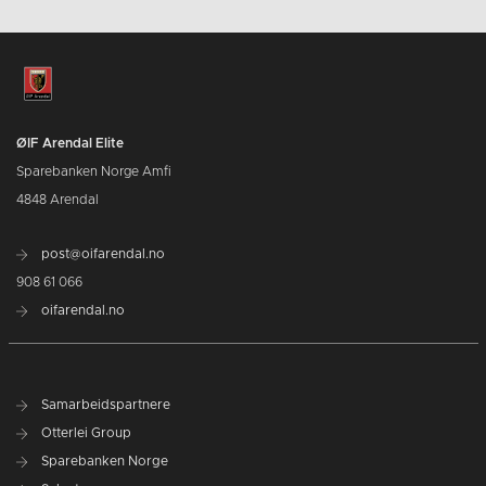
ØIF Arendal Elite
Sparebanken Norge Amfi
4848 Arendal
post@oifarendal.no
908 61 066
oifarendal.no
Samarbeidspartnere
Otterlei Group
Sparebanken Norge