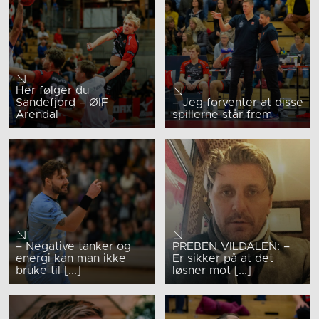
Her følger du
Sandefjord – ØIF
– Jeg forventer at disse
Arendal
spillerne står frem
– Negative tanker og
PREBEN VILDALEN: –
energi kan man ikke
Er sikker på at det
bruke til [...]
løsner mot [...]