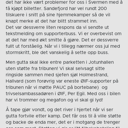
det har ikke vært problemer for oss i Svermen med å
få kjøpt billetter. Sandefjord har vel rundt 200
tilskuere i snitt på sine hjemmekamper så de vil
knapt merke at det har blitt strammet inn.
Det var dessverre liten respons da vi sendte ut
tekstmelding om supporterbuss. Vi er overbevist om
at det har med økt smitte å gjøre. Det er dessverre
fullt ut forståelig. Når vi i tillegg nærmer oss jul med
stormskritt, ble det vanskelig å sette opp buss.
Men gutta skal ikke entre parketten i Jotunhallen
uten støtte fra tribunen! Vi skal selvsagt sitte
ringside sammen med sjefen sjøl Holmestrand,
Hallvard (som forøvrig var eneste ØIF-supporter på
tribunen når vi møtte PAUC på bortebane) og
trivselsambassadøren i ØIF, Per Egil. Med oss i bilen
har vi trommer og megafon og vi skal gi lyd!
Å tape gjør vondt, og det river i hjertet når vi ser
gutta fortvile etter kamp. Det får oss til å ville støtte
og backe de enda mer, det er i motgang de trenger