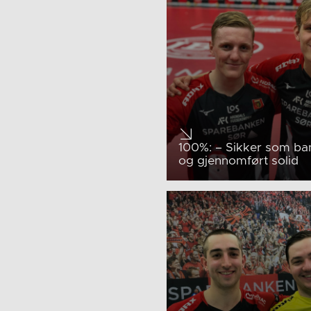
100%: – Sikker som b
og gjennomført solid