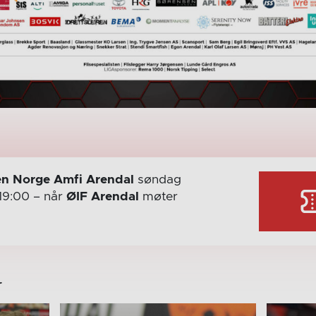
n Norge Amfi Arendal
søndag
19:00
– når
ØIF Arendal
møter
r