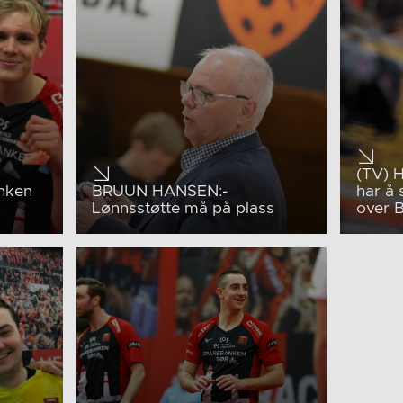
(TV) H
anken
BRUUN HANSEN:-
har å 
Lønnsstøtte må på plass
over 