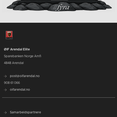
ØIF Arendal Elite
Sparebanken Norge Amfi
4848 Arendal
post@oifarendal.no
908 61 066
oifarendal.no
Samarbeidspartnere