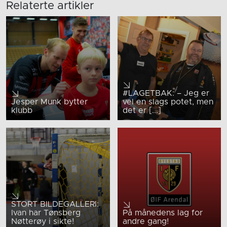
Relaterte artikler
#LAGETBAK: – Jeg er
Jesper Munk bytter
vel en slags potet, men
klubb
det er [...]
STORT BILDEGALLERI:
Ivan har Tønsberg
På månedens lag for
Nøtterøy i sikte!
andre gang!