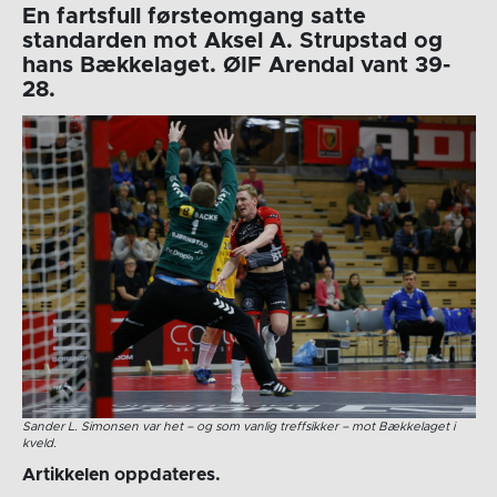
En fartsfull førsteomgang satte
standarden mot Aksel A. Strupstad og
hans Bækkelaget. ØIF Arendal vant 39-
28.
Sander L. Simonsen var het – og som vanlig treffsikker – mot Bækkelaget i
kveld.
Artikkelen oppdateres.