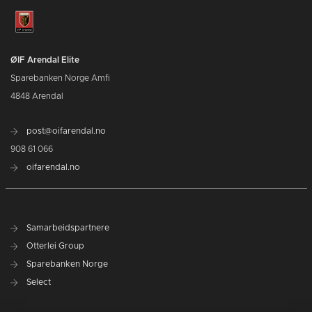
ØIF Arendal Elite
Sparebanken Norge Amfi
4848 Arendal
post@oifarendal.no
908 61 066
oifarendal.no
Samarbeidspartnere
Otterlei Group
Sparebanken Norge
Select