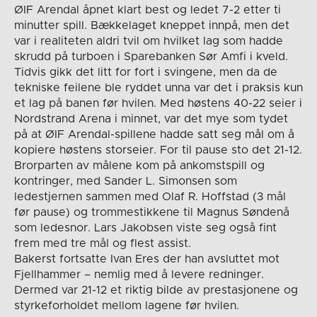
ØIF Arendal åpnet klart best og ledet 7-2 etter ti
minutter spill. Bækkelaget kneppet innpå, men det
var i realiteten aldri tvil om hvilket lag som hadde
skrudd på turboen i Sparebanken Sør Amfi i kveld.
Tidvis gikk det litt for fort i svingene, men da de
tekniske feilene ble ryddet unna var det i praksis kun
et lag på banen før hvilen. Med høstens 40-22 seier i
Nordstrand Arena i minnet, var det mye som tydet
på at ØIF Arendal-spillene hadde satt seg mål om å
kopiere høstens storseier. For til pause sto det 21-12.
Brorparten av målene kom på ankomstspill og
kontringer, med Sander L. Simonsen som
ledestjernen sammen med Olaf R. Hoffstad (3 mål
før pause) og trommestikkene til Magnus Søndenå
som ledesnor. Lars Jakobsen viste seg også fint
frem med tre mål og flest assist.
Bakerst fortsatte Ivan Eres der han avsluttet mot
Fjellhammer – nemlig med å levere redninger.
Dermed var 21-12 et riktig bilde av prestasjonene og
styrkeforholdet mellom lagene før hvilen.