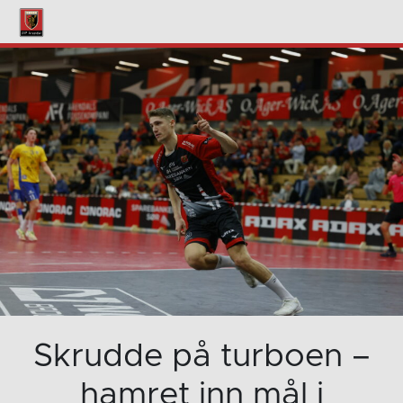
Skrudde på turboen –
hamret inn mål i