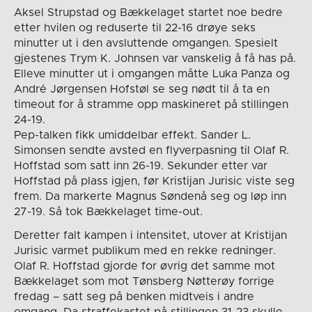
Aksel Strupstad og Bækkelaget startet noe bedre
etter hvilen og reduserte til 22-16 drøye seks
minutter ut i den avsluttende omgangen. Spesielt
gjestenes Trym K. Johnsen var vanskelig å få has på.
Elleve minutter ut i omgangen måtte Luka Panza og
André Jørgensen Hofstøl se seg nødt til å ta en
timeout for å stramme opp maskineret på stillingen
24-19.
Pep-talken fikk umiddelbar effekt. Sander L.
Simonsen sendte avsted en flyverpasning til Olaf R.
Hoffstad som satt inn 26-19. Sekunder etter var
Hoffstad på plass igjen, før Kristijan Jurisic viste seg
frem. Da markerte Magnus Søndenå seg og løp inn
27-19. Så tok Bækkelaget time-out.
Deretter falt kampen i intensitet, utover at Kristijan
Jurisic varmet publikum med en rekke redninger.
Olaf R. Hoffstad gjorde for øvrig det samme mot
Bækkelaget som mot Tønsberg Nøtterøy forrige
fredag – satt seg på benken midtveis i andre
omgang. Da straffekastet på stillingen 31-23 skulle