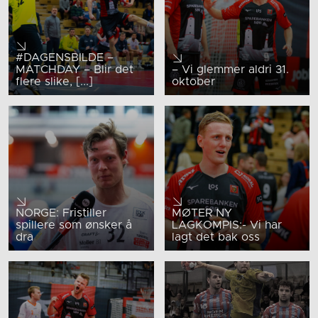
#DAGENSBILDE –
MATCHDAY – Blir det
– Vi glemmer aldri 31.
flere slike, [...]
oktober
NORGE: Fristiller
MØTER NY
spillere som ønsker å
LAGKOMPIS:- Vi har
dra
lagt det bak oss