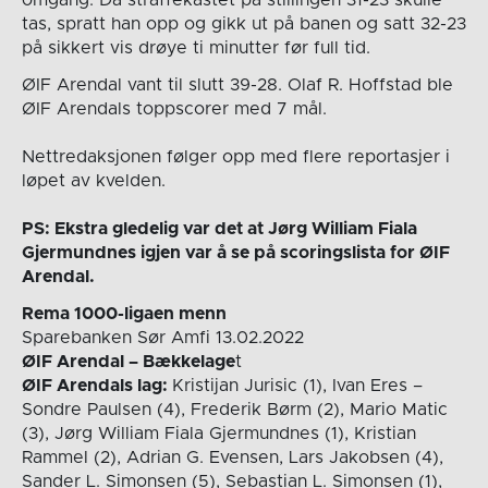
tas, spratt han opp og gikk ut på banen og satt 32-23
på sikkert vis drøye ti minutter før full tid.
ØIF Arendal vant til slutt 39-28. Olaf R. Hoffstad ble
ØIF Arendals toppscorer med 7 mål.
Nettredaksjonen følger opp med flere reportasjer i
løpet av kvelden.
PS: Ekstra gledelig var det at Jørg William Fiala
Gjermundnes igjen var å se på scoringslista for ØIF
Arendal.
Rema 1000-ligaen menn
Sparebanken Sør Amfi 13.02.2022
ØIF Arendal – Bækkelage
t
ØIF Arendals lag:
Kristijan Jurisic (1), Ivan Eres –
Sondre Paulsen (4), Frederik Børm (2), Mario Matic
(3), Jørg William Fiala Gjermundnes (1), Kristian
Rammel (2), Adrian G. Evensen, Lars Jakobsen (4),
Sander L. Simonsen (5), Sebastian L. Simonsen (1),