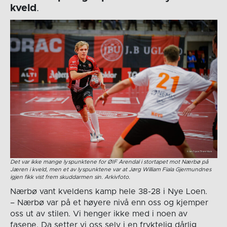
kveld
.
Det var ikke mange lyspunktene for ØIF Arendal i stortapet mot Nærbø på
Jæren i kveld, men et av lyspunktene var at Jørg William Fiala Gjermundnes
igjen fikk vist frem skuddarmen sin. Arkivfoto.
Nærbø vant kveldens kamp hele 38-28 i Nye Loen.
– Nærbø var på et høyere nivå enn oss og kjemper
oss ut av stilen. Vi henger ikke med i noen av
fasene. Da setter vi oss selv i en fryktelig dårlig