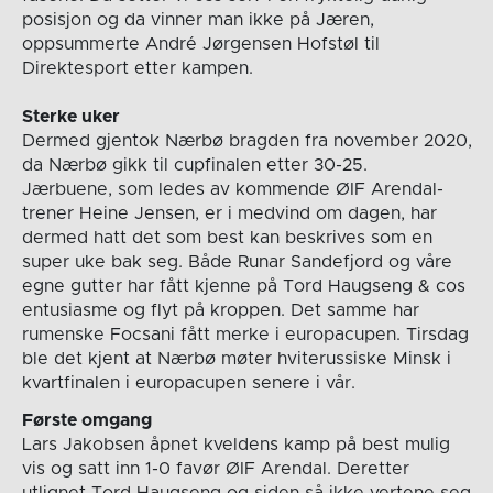
posisjon og da vinner man ikke på Jæren,
oppsummerte André Jørgensen Hofstøl til
Direktesport etter kampen.
Sterke uker
Dermed gjentok Nærbø bragden fra november 2020,
da Nærbø gikk til cupfinalen etter 30-25.
Jærbuene, som ledes av kommende ØIF Arendal-
trener Heine Jensen, er i medvind om dagen, har
dermed hatt det som best kan beskrives som en
super uke bak seg. Både Runar Sandefjord og våre
egne gutter har fått kjenne på Tord Haugseng & cos
entusiasme og flyt på kroppen. Det samme har
rumenske Focsani fått merke i europacupen. Tirsdag
ble det kjent at Nærbø møter hviterussiske Minsk i
kvartfinalen i europacupen senere i vår.
Første omgang
Lars Jakobsen åpnet kveldens kamp på best mulig
vis og satt inn 1-0 favør ØIF Arendal. Deretter
utlignet Tord Haugseng og siden så ikke vertene seg