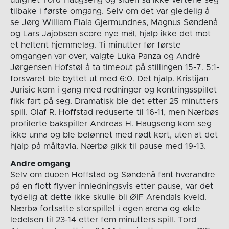
tilbake i første omgang. Selv om det var gledelig å
se Jørg William Fiala Gjermundnes, Magnus Søndenå
og Lars Jajobsen score nye mål, hjalp ikke det mot
et heltent hjemmelag. Ti minutter før første
omgangen var over, valgte Luka Panza og André
Jørgensen Hofstøl å ta timeout på stillingen 15-7. 5:1-
forsvaret ble byttet ut med 6:0. Det hjalp. Kristijan
Jurisic kom i gang med redninger og kontringsspillet
fikk fart på seg. Dramatisk ble det etter 25 minutters
spill. Olaf R. Hoffstad reduserte til 16-11, men Nærbøs
profilerte bakspiller Andreas H. Haugseng kom seg
ikke unna og ble belønnet med rødt kort, uten at det
hjalp på måltavla. Nærbø gikk til pause med 19-13.
Andre omgang
Selv om duoen Hoffstad og Søndenå fant hverandre
på en flott flyver innledningsvis etter pause, var det
tydelig at dette ikke skulle bli ØIF Arendals kveld.
Nærbø fortsatte storspillet i egen arena og økte
ledelsen til 23-14 etter fem minutters spill. Tord