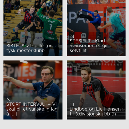
SPESIELT:- Klart
SISTE: Skal spille for
avansementet gir
tysk mesterklubb
selvtillit
STORT INTERVJU: – Vi
skal bli et vanskelig lag
Lindboe og Lie Hansen
å [...]
til 3.divisjonsklubb (!)