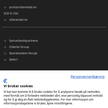
post@oifarendal.no
908 61 066
oifarendal.no
Samarbeidspartnere
Otterlei Group
Sparebanken Norge
Select
Nyhetsarkiv
Personvernerklæring
Terminliste
Spillerstall
Vi bruker cookies
Administrasjon
Vi kan kan komme til å bruke cookies for å analysere besøk på nettsiden,
med formål om å forbedre nettstedet vårt, vise personlig tilpasset innhold
Styret
og for å gi deg en flott nettstedopplevelse. For mer informasjon om
informasjonskapslene vi bruker, åpne innstillingene.