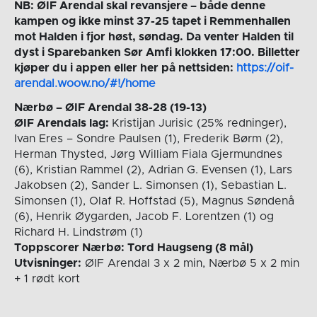
NB: ØIF Arendal skal revansjere – både denne
kampen og ikke minst 37-25 tapet i Remmenhallen
mot Halden i fjor høst, søndag. Da venter Halden til
dyst i Sparebanken Sør Amfi klokken 17:00. Billetter
kjøper du i appen eller her på nettsiden:
https://oif-
arendal.woow.no/#!/home
Nærbø – ØIF Arendal 38-28 (19-13)
ØIF Arendals lag:
Kristijan Jurisic (25% redninger),
Ivan Eres – Sondre Paulsen (1), Frederik Børm (2),
Herman Thysted, Jørg William Fiala Gjermundnes
(6), Kristian Rammel (2), Adrian G. Evensen (1), Lars
Jakobsen (2), Sander L. Simonsen (1), Sebastian L.
Simonsen (1), Olaf R. Hoffstad (5), Magnus Søndenå
(6), Henrik Øygarden, Jacob F. Lorentzen (1) og
Richard H. Lindstrøm (1)
Toppscorer Nærbø: Tord Haugseng (8 mål)
Utvisninger:
ØIF Arendal 3 x 2 min, Nærbø 5 x 2 min
+ 1 rødt kort