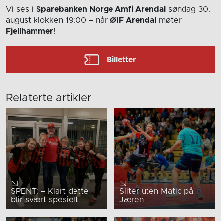
Vi ses i
Sparebanken Norge Amfi Arendal
søndag 30.
august
klokken 19:00
– når
ØIF Arendal
møter
Fjellhammer
!
Billetter
Relaterte artikler
SPENT: – Klart dette
Sliter uten Matic på
blir svært spesielt
Jæren