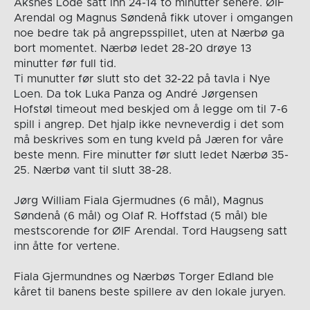
Aksnes Lode satt inn 24-14 to minutter senere. ØIF
Arendal og Magnus Søndenå fikk utover i omgangen
noe bedre tak på angrepsspillet, uten at Nærbø ga
bort momentet. Nærbø ledet 28-20 drøye 13
minutter før full tid.
Ti munutter før slutt sto det 32-22 på tavla i Nye
Loen. Da tok Luka Panza og André Jørgensen
Hofstøl timeout med beskjed om å legge om til 7-6
spill i angrep. Det hjalp ikke nevneverdig i det som
må beskrives som en tung kveld på Jæren for våre
beste menn. Fire minutter før slutt ledet Nærbø 35-
25. Nærbø vant til slutt 38-28.
Jørg William Fiala Gjermudnes (6 mål), Magnus
Søndenå (6 mål) og Olaf R. Hoffstad (5 mål) ble
mestscorende for ØIF Arendal. Tord Haugseng satt
inn åtte for vertene.
Fiala Gjermundnes og Nærbøs Torger Edland ble
kåret til banens beste spillere av den lokale juryen.