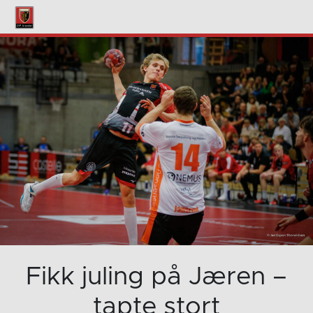
Fikk juling på Jæren –
tapte stort