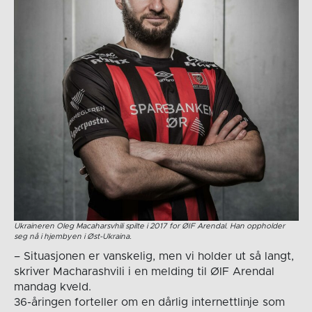
Ukraineren Oleg Macaharsvhili spilte i 2017 for ØIF Arendal. Han oppholder
seg nå i hjembyen i Øst-Ukraina.
– Situasjonen er vanskelig, men vi holder ut så langt,
skriver Macharashvili i en melding til ØIF Arendal
mandag kveld.
36-åringen forteller om en dårlig internettlinje som