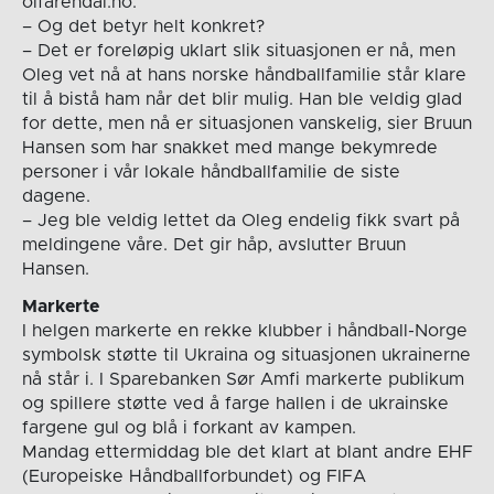
oifarendal.no.
– Og det betyr helt konkret?
– Det er foreløpig uklart slik situasjonen er nå, men
Oleg vet nå at hans norske håndballfamilie står klare
til å bistå ham når det blir mulig. Han ble veldig glad
for dette, men nå er situasjonen vanskelig, sier Bruun
Hansen som har snakket med mange bekymrede
personer i vår lokale håndballfamilie de siste
dagene.
– Jeg ble veldig lettet da Oleg endelig fikk svart på
meldingene våre. Det gir håp, avslutter Bruun
Hansen.
Markerte
I helgen markerte en rekke klubber i håndball-Norge
symbolsk støtte til Ukraina og situasjonen ukrainerne
nå står i. I Sparebanken Sør Amfi markerte publikum
og spillere støtte ved å farge hallen i de ukrainske
fargene gul og blå i forkant av kampen.
Mandag ettermiddag ble det klart at blant andre EHF
(Europeiske Håndballforbundet) og FIFA