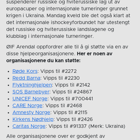
suspenderer russiske og hviterussiske lag ut av
europacuper og internasjonale turneringer grunnet
krigen i Ukraina. Mandag kveld ble det også klart at
det internasjonale ishockeyforbundet har utestengt
det russiske og hviterussiske landslagene og
klubblag i internasjonale turneringer.
ØIF Arendal oppfordrer alle til å gi støtte via en av
disse hjelpeorganisasjonene.
Her er noen av
organisasjonene du kan støtte:
Røde Kors
: Vipps til #2272
Redd Barna
: Vipps til #2230
Flyktninghjelpen
: Vipps til #2142
SOS Barnebyer
: Vipps til #24867
UNICEF Norge
: Vipps til #700441
CARE Norge
: Vipps til #2468
Amnesty Norge
: Vipps til #2115
Kirkens Nødhjelp
: Vipps til #2426
Caritas Norge
: Vipps til #91337 (Merk: Ukraina)
Alle organisasjonene over er godkjent av