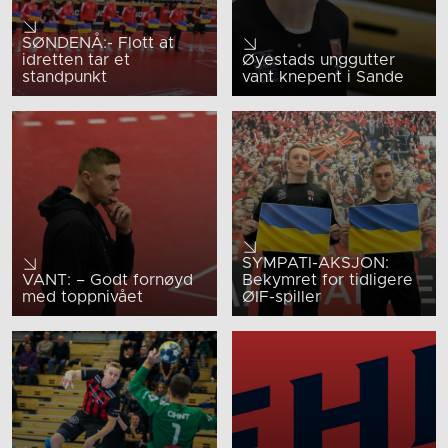
SØNDENÅ:- Flott at
idretten tar et
Øyestads unggutter
standpunkt
vant knepent i Sande
SYMPATI-AKSJON:
VANT: – Godt fornøyd
Bekymret for tidligere
med toppnivået
ØIF-spiller