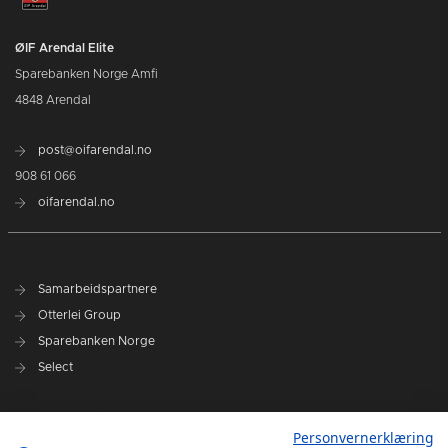
ØIF Arendal Elite
Sparebanken Norge Amfi
4848 Arendal
post@oifarendal.no
908 61 066
oifarendal.no
Samarbeidspartnere
Otterlei Group
Sparebanken Norge
Select
Nyhetsarkiv
Personvernerklæring
Terminliste