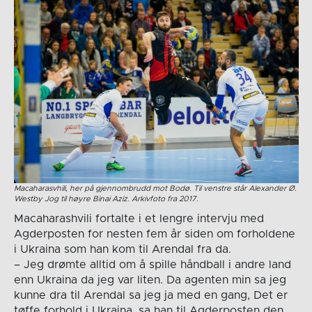
Macaharasvhili, her på gjennombrudd mot Bodø. Til venstre står Alexander Ø.
Westby Jog til høyre Binai Aziz. Arkivfoto fra 2017.
Macaharashvili fortalte i et lengre intervju med
Agderposten for nesten fem år siden om forholdene
i Ukraina som han kom til Arendal fra da.
– Jeg drømte alltid om å spille håndball i andre land
enn Ukraina da jeg var liten. Da agenten min sa jeg
kunne dra til Arendal sa jeg ja med en gang, Det er
tøffe forhold i Ukraina, sa han til Agderposten den