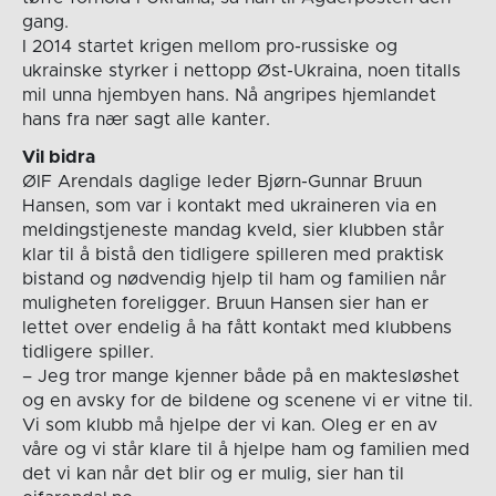
gang.
I 2014 startet krigen mellom pro-russiske og
ukrainske styrker i nettopp Øst-Ukraina, noen titalls
mil unna hjembyen hans. Nå angripes hjemlandet
hans fra nær sagt alle kanter.
Vil bidra
ØIF Arendals daglige leder Bjørn-Gunnar Bruun
Hansen, som var i kontakt med ukraineren via en
meldingstjeneste mandag kveld, sier klubben står
klar til å bistå den tidligere spilleren med praktisk
bistand og nødvendig hjelp til ham og familien når
muligheten foreligger. Bruun Hansen sier han er
lettet over endelig å ha fått kontakt med klubbens
tidligere spiller.
– Jeg tror mange kjenner både på en maktesløshet
og en avsky for de bildene og scenene vi er vitne til.
Vi som klubb må hjelpe der vi kan. Oleg er en av
våre og vi står klare til å hjelpe ham og familien med
det vi kan når det blir og er mulig, sier han til