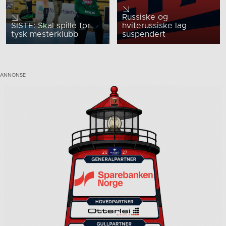
Russiske og
SISTE: Skal spille for
hviterussiske lag
tysk mesterklubb
suspendert