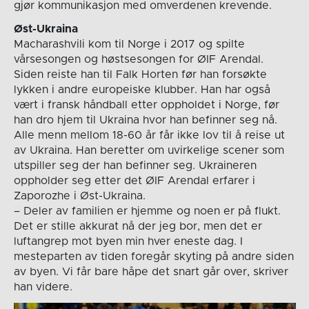
gjør kommunikasjon med omverdenen krevende.
Øst-Ukraina
Macharashvili kom til Norge i 2017 og spilte
vårsesongen og høstsesongen for ØIF Arendal.
Siden reiste han til Falk Horten før han forsøkte
lykken i andre europeiske klubber. Han har også
vært i fransk håndball etter oppholdet i Norge, før
han dro hjem til Ukraina hvor han befinner seg nå.
Alle menn mellom 18-60 år får ikke lov til å reise ut
av Ukraina. Han beretter om uvirkelige scener som
utspiller seg der han befinner seg. Ukraineren
oppholder seg etter det ØIF Arendal erfarer i
Zaporozhe i Øst-Ukraina.
– Deler av familien er hjemme og noen er på flukt.
Det er stille akkurat nå der jeg bor, men det er
luftangrep mot byen min hver eneste dag. I
mesteparten av tiden foregår skyting på andre siden
av byen. Vi får bare håpe det snart går over, skriver
han videre.