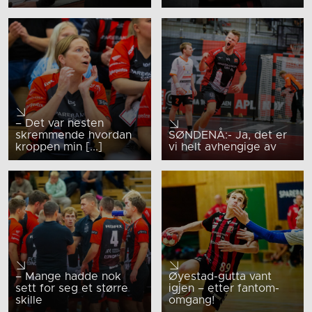
– Det var nesten
skremmende hvordan
SØNDENÅ:- Ja, det er
kroppen min [...]
vi helt avhengige av
– Mange hadde nok
Øyestad-gutta vant
sett for seg et større
igjen – etter fantom-
skille
omgang!