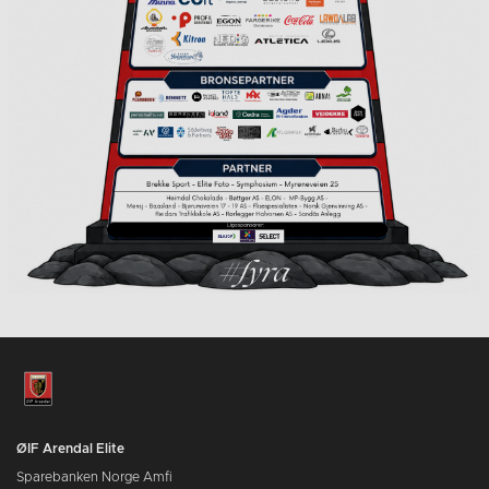
ØIF Arendal Elite
Sparebanken Norge Amfi