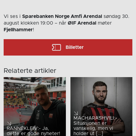
Vi ses i
Sparebanken Norge Amfi Arendal
søndag 30.
august
klokken 19:00
– når
ØIF Arendal
møter
Fjellhammer
!
Billetter
Relaterte artikler
MACHARASHVILI:-
Situasjonen er
RANNEKLEIV:- Ja,
vanskelig, men vi
dette er gode nyheter!
holder ut [...]