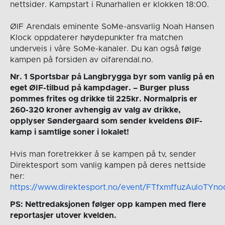
nettsider. Kampstart i Runarhallen er klokken 18:00.
ØIF Arendals eminente SoMe-ansvarlig Noah Hansen
Klock oppdaterer høydepunkter fra matchen
underveis i våre SoMe-kanaler. Du kan også følge
kampen på forsiden av oifarendal.no.
Nr. 1 Sportsbar på Langbrygga byr som vanlig på en
eget ØIF-tilbud på kampdager. – Burger pluss
pommes frites og drikke til 225kr. Normalpris er
260-320 kroner avhengig av valg av drikke,
opplyser Søndergaard som sender kveldens ØIF-
kamp i samtlige soner i lokalet!
Hvis man foretrekker å se kampen på tv, sender
Direktesport som vanlig kampen på deres nettside
her:
https://www.direktesport.no/event/FTfxmffuzAuloTYn
PS: Nettredaksjonen følger opp kampen med flere
reportasjer utover kvelden.