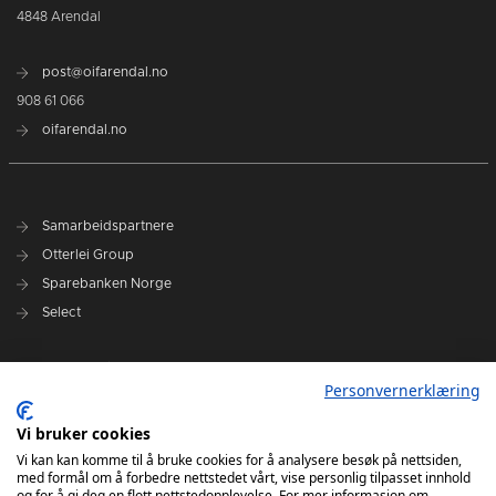
4848 Arendal
post@oifarendal.no
908 61 066
oifarendal.no
Samarbeidspartnere
Otterlei Group
Sparebanken Norge
Select
Nyhetsarkiv
Personvernerklæring
Terminliste
Spillerstall
Vi bruker cookies
Administrasjon
Vi kan kan komme til å bruke cookies for å analysere besøk på nettsiden,
med formål om å forbedre nettstedet vårt, vise personlig tilpasset innhold
Styret
og for å gi deg en flott nettstedopplevelse. For mer informasjon om