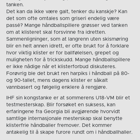
tanken.
Det kan da ikke være galt, tenker du kanskje? Kan
det som ofte omtales som griseri endelig være
passé? Mange håndballspillere grøsser ved tanken
om at klisteret skal forsvinne fra idretten.
Sammenligninger, som at langrenn uten skismøring
blir en helt annen idrett, er ofte brukt for å forklare
hvor viktig klister er for ballfølelsen, grepet og
muligheten for å trickskudd. Mange håndballspillere
er ikke nådige når et klisterforbud diskuteres.
Forøvrig ble det brukt ren harpiks i håndball på 80-
og 90-tallet, mens dagens klister er såkalt
vannbasert og følgelig enklere å rengjøre.
IHF sin kongstanke er at sommerens U18-VM blir et
testmesterskap. Blir forsøket en suksess, kan
erfaringene fra Georgia bli avgjørende hvorvidt
samtlige internasjonale mesterskap skal benytte
klisterfrie håndballer fremover. Det kommer
antakelig til å skape furore rundt om i håndballhaller.