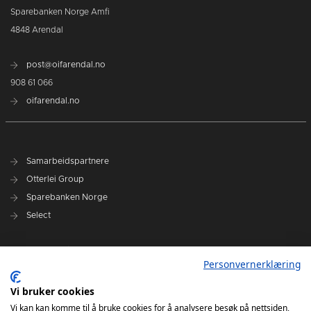
Sparebanken Norge Amfi
4848 Arendal
post@oifarendal.no
908 61 066
oifarendal.no
Samarbeidspartnere
Otterlei Group
Sparebanken Norge
Select
Nyhetsarkiv
Personvernerklæring
Terminliste
Spillerstall
Vi bruker cookies
Administrasjon
Vi kan kan komme til å bruke cookies for å analysere besøk på nettsiden,