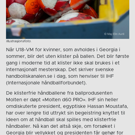
Illustrasjonsfoto.
Når U18-VM for kvinner, som avholdes i Georgia i
sommer, blir det uten klister på ballen. Det blir første
gang i moderne tid at klister ikke skal brukes i et
internasjonalt mesterskap. Det skriver svenske
handbollskanalen.se i dag, som henviser til IHF
(Internasjonale håndballforbundet).
De klisterfrie håndballene fra ballprodusenten
Molten er døpt «Molten d60 PRO». IHF sin heller
omdiskuterte president, egyptiske Hassan Moustafa,
har over lengre tid uttrykt sin begeistring knyttet til
ideen om at håndball skal spilles med klisterfrie
håndballer. Nå kan det altså skje, om forsøket i
Georgia blir vellykket og presidenten får gehør for