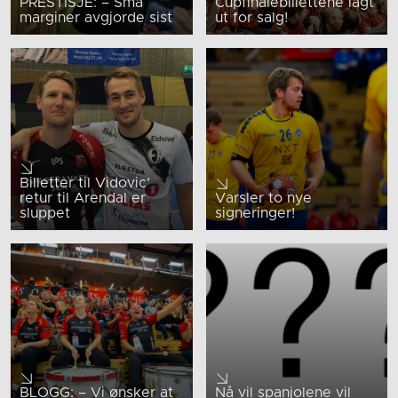
PRESTISJE: – Små
Cupfinalebillettene lagt
marginer avgjorde sist
ut for salg!
Billetter til Vidovic’
retur til Arendal er
Varsler to nye
sluppet
signeringer!
BLOGG: – Vi ønsker at
Nå vil spanjolene vil