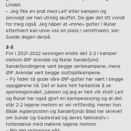
Lindell.
– Jeg fikk en prat med Leif etter kampen og
selvsagt var han utrolig skuffet. Da gjør det litt vondt
for meg også. Jeg håper at «mine» gutter i Runar
etterhvert kan unne oss en plass i semifinalen, sier
Sunde dagen derpå.
2-2
For i 2021-2022 sesongen endte det 2-2 i kamper
mellom ØIF Arendal og Runar Sandefjord.
Sandefjordingene vant begge seriekampene, mens
ØIF Arendal vant begge sluttspillkampene.
– Fy fader så gode våre ØIF-gutter har vært i begge
oppgjørene nå. Det er bare helt fantastisk å se
spenningsnivået, jubelen og jeg er helt vilt stolt! Leif
og Runar har også gjort en kjempesesong og at det
står 2-2 lagene mellom er vel rettferdig, mener hun.
Både Agderposten og Sandefjords Blad har skrevet
om Sunde og Gautestad og deres følelsesliv i
forbindelse med møtene lagene mellom.
– Blir det skilsmisse nå?