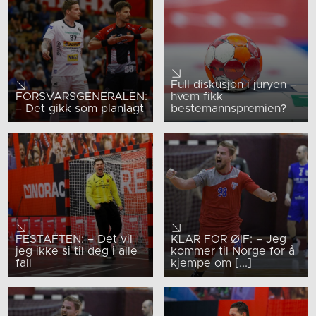
Full diskusjon i juryen –
FORSVARSGENERALEN:
hvem fikk
– Det gikk som planlagt
bestemannspremien?
FESTAFTEN: – Det vil
KLAR FOR ØIF: – Jeg
jeg ikke si til deg i alle
kommer til Norge for å
fall
kjempe om [...]