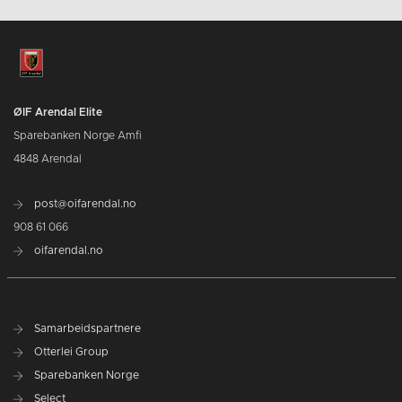
ØIF Arendal Elite
Sparebanken Norge Amfi
4848 Arendal
post@oifarendal.no
908 61 066
oifarendal.no
Samarbeidspartnere
Otterlei Group
Sparebanken Norge
Select