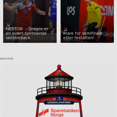
NESTOR: – Dragos er
en svært spennende
Klare for semifinale
venstreback
etter festaften!