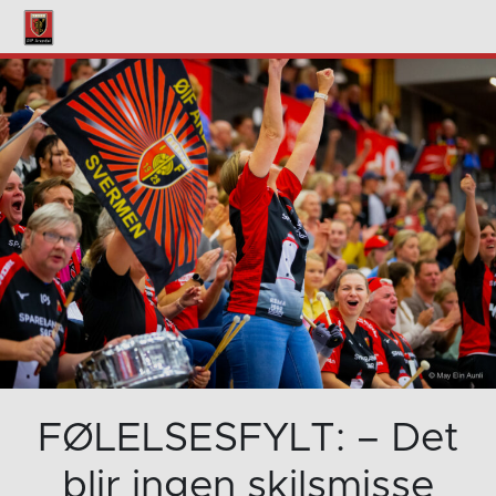
FØLELSESFYLT: – Det
blir ingen skilsmisse