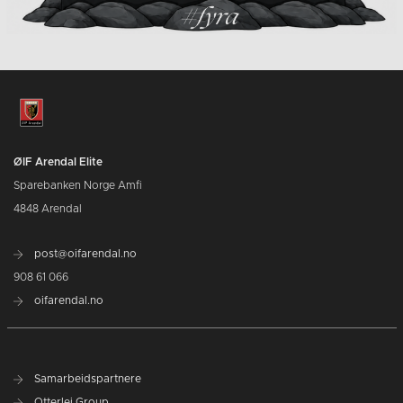
ØIF Arendal Elite
Sparebanken Norge Amfi
4848 Arendal
post@oifarendal.no
908 61 066
oifarendal.no
Samarbeidspartnere
Otterlei Group