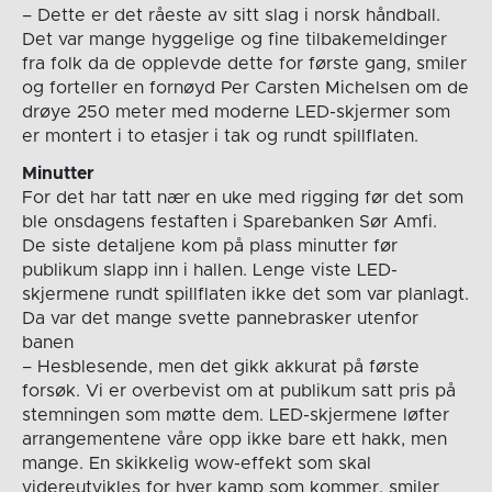
– Dette er det råeste av sitt slag i norsk håndball.
Det var mange hyggelige og fine tilbakemeldinger
fra folk da de opplevde dette for første gang, smiler
og forteller en fornøyd Per Carsten Michelsen om de
drøye 250 meter med moderne LED-skjermer som
er montert i to etasjer i tak og rundt spillflaten.
Minutter
For det har tatt nær en uke med rigging før det som
ble onsdagens festaften i Sparebanken Sør Amfi.
De siste detaljene kom på plass minutter før
publikum slapp inn i hallen. Lenge viste LED-
skjermene rundt spillflaten ikke det som var planlagt.
Da var det mange svette pannebrasker utenfor
banen
– Hesblesende, men det gikk akkurat på første
forsøk. Vi er overbevist om at publikum satt pris på
stemningen som møtte dem. LED-skjermene løfter
arrangementene våre opp ikke bare ett hakk, men
mange. En skikkelig wow-effekt som skal
videreutvikles for hver kamp som kommer, smiler