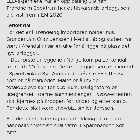
LED-skjermene har en oppløsning 3,9 mm.
Trondheim Spektrum har et tilsvarende anlegg, som
ble vist frem i EM 2020.
Lerkendal
For det er i Trøndelag importøren holder hus.
Grunder Jan Olav Jenssen i MediaLab og staben har
vært i Arendal i nær en uke for å rigge på plass det
nye anlegget.
– Det første anleggene i Norge kom på Lerkendal
for rundt 20 år siden. Dette anlegget som er montert
i Sparebanken Sør Amfi er det råeste av sitt slag
som er på markedet. Målet er å utvide
totalopplevelsen for publikum. Mulighetene er
ubegrenset i denne sammenhengen. Wow-effekten
skal kjennes på kroppen før, under og etter kamp.
For dette skal være showbiz, smiler Jenssen.
For det er showbiz og underholdning en moderne
håndballopplevelse skal være. I Sparebanken Sør
Amfi.