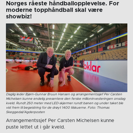
Norges råeste håndballopplevelse. For
moderne topphåndball skal være
showbiz!
Daglig leder Bjørn-Gunnar Bruun Hansen og arrangementssjef Per Carsten
Michelsen kunne endelig presentere den ferske millioninvesteringen onsdag
kveld. Rundt 250 meter med LED-skjermer rundt banen og under taket ble
vist frem til begeistring for de drøyt 1400 tilskuerne. Foto: Thomas
Skeggedal/Agderposten
Arrangementssjef Per Carsten Michelsen kunne
puste lettet ut i går kveld.