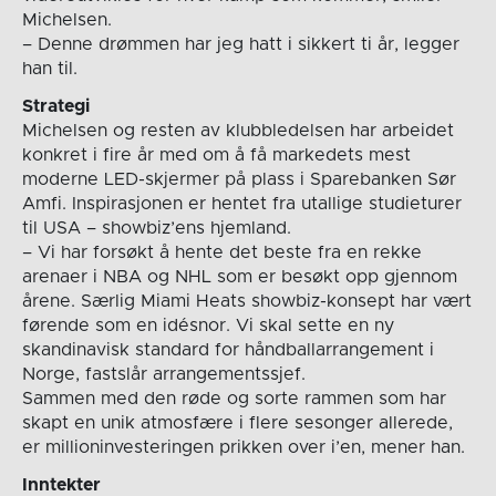
Michelsen.
– Denne drømmen har jeg hatt i sikkert ti år, legger
han til.
Strategi
Michelsen og resten av klubbledelsen har arbeidet
konkret i fire år med om å få markedets mest
moderne LED-skjermer på plass i Sparebanken Sør
Amfi. Inspirasjonen er hentet fra utallige studieturer
til USA – showbiz’ens hjemland.
– Vi har forsøkt å hente det beste fra en rekke
arenaer i NBA og NHL som er besøkt opp gjennom
årene. Særlig Miami Heats showbiz-konsept har vært
førende som en idésnor. Vi skal sette en ny
skandinavisk standard for håndballarrangement i
Norge, fastslår arrangementssjef.
Sammen med den røde og sorte rammen som har
skapt en unik atmosfære i flere sesonger allerede,
er millioninvesteringen prikken over i’en, mener han.
Inntekter