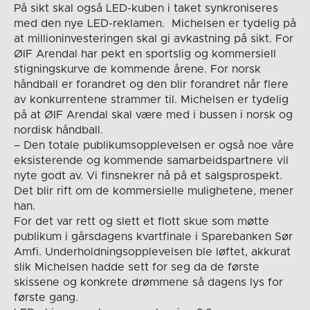
På sikt skal også LED-kuben i taket synkroniseres
med den nye LED-reklamen. Michelsen er tydelig på
at millioninvesteringen skal gi avkastning på sikt. For
ØIF Arendal har pekt en sportslig og kommersiell
stigningskurve de kommende årene. For norsk
håndball er forandret og den blir forandret når flere
av konkurrentene strammer til. Michelsen er tydelig
på at ØIF Arendal skal være med i bussen i norsk og
nordisk håndball.
– Den totale publikumsopplevelsen er også noe våre
eksisterende og kommende samarbeidspartnere vil
nyte godt av. Vi finsnekrer nå på et salgsprospekt.
Det blir rift om de kommersielle mulighetene, mener
han.
For det var rett og slett et flott skue som møtte
publikum i gårsdagens kvartfinale i Sparebanken Sør
Amfi. Underholdningsopplevelsen ble løftet, akkurat
slik Michelsen hadde sett for seg da de første
skissene og konkrete drømmene så dagens lys for
første gang.