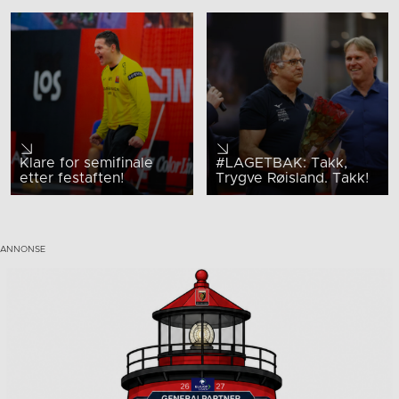
Klare for semifinale
#LAGETBAK: Takk,
etter festaften!
Trygve Røisland. Takk!