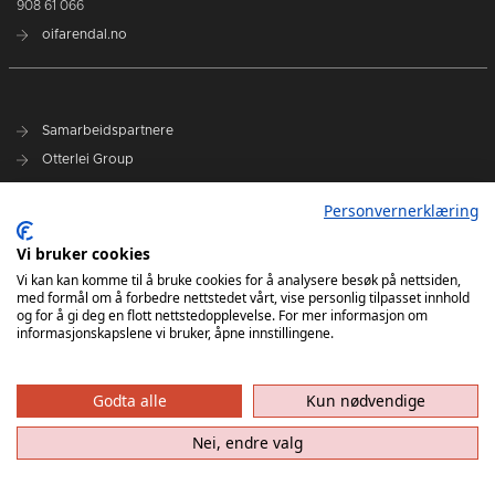
908 61 066
oifarendal.no
Samarbeidspartnere
Otterlei Group
Sparebanken Norge
Personvernerklæring
Select
Vi bruker cookies
Nyhetsarkiv
Vi kan kan komme til å bruke cookies for å analysere besøk på nettsiden,
med formål om å forbedre nettstedet vårt, vise personlig tilpasset innhold
Terminliste
og for å gi deg en flott nettstedopplevelse. For mer informasjon om
Spillerstall
informasjonskapslene vi bruker, åpne innstillingene.
Administrasjon
Styret
Godta alle
Kun nødvendige
Nei, endre valg