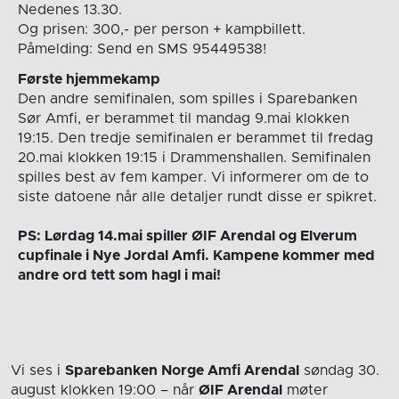
Nedenes 13.30.
Og prisen: 300,- per person + kampbillett.
Påmelding: Send en SMS 95449538!
Første hjemmekamp
Den andre semifinalen, som spilles i Sparebanken
Sør Amfi, er berammet til mandag 9.mai klokken
19:15. Den tredje semifinalen er berammet til fredag
20.mai klokken 19:15 i Drammenshallen. Semifinalen
spilles best av fem kamper. Vi informerer om de to
siste datoene når alle detaljer rundt disse er spikret.
PS: Lørdag 14.mai spiller ØIF Arendal og Elverum
cupfinale i Nye Jordal Amfi. Kampene kommer med
andre ord tett som hagl i mai!
Vi ses i
Sparebanken Norge Amfi Arendal
søndag 30.
august
klokken 19:00
– når
ØIF Arendal
møter