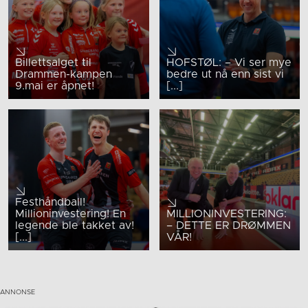
Billettsalget til
HOFSTØL: – Vi ser mye
Drammen-kampen
bedre ut nå enn sist vi
9.mai er åpnet!
[...]
Festhåndball!
Millioninvestering! En
MILLIONINVESTERING:
legende ble takket av!
– DETTE ER DRØMMEN
[...]
VÅR!