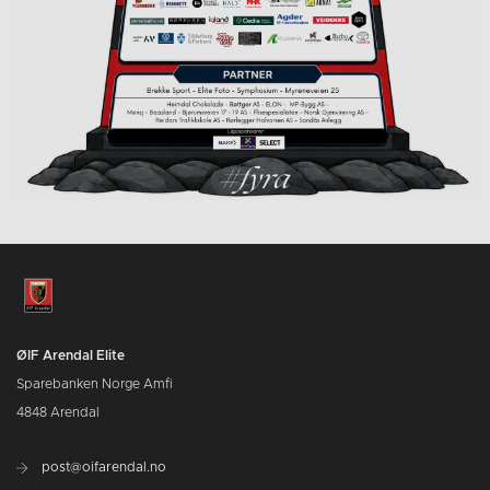
ØIF Arendal Elite
Sparebanken Norge Amfi
4848 Arendal
post@oifarendal.no