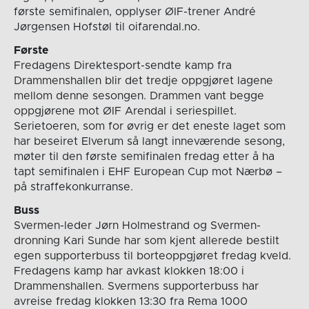
første semifinalen, opplyser ØIF-trener André
Jørgensen Hofstøl til oifarendal.no.
Første
Fredagens Direktesport-sendte kamp fra
Drammenshallen blir det tredje oppgjøret lagene
mellom denne sesongen. Drammen vant begge
oppgjørene mot ØIF Arendal i seriespillet.
Serietoeren, som for øvrig er det eneste laget som
har beseiret Elverum så langt inneværende sesong,
møter til den første semifinalen fredag etter å ha
tapt semifinalen i EHF European Cup mot Nærbø –
på straffekonkurranse.
Buss
Svermen-leder Jørn Holmestrand og Svermen-
dronning Kari Sunde har som kjent allerede bestilt
egen supporterbuss til borteoppgjøret fredag kveld.
Fredagens kamp har avkast klokken 18:00 i
Drammenshallen. Svermens supporterbuss har
avreise fredag klokken 13:30 fra Rema 1000