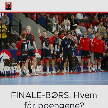
FINALE-BØRS: Hvem
får poengene?