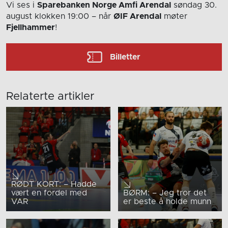
Vi ses i
Sparebanken Norge Amfi Arendal
søndag 30.
august
klokken 19:00
– når
ØIF Arendal
møter
Fjellhammer
!
Billetter
Relaterte artikler
RØDT KORT: – Hadde
vært en fordel med
BØRM: – Jeg tror det
VAR
er beste å holde munn