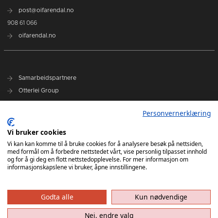
post@oifarendal.no
908 61 066
oifarendal.no
Samarbeidspartnere
Otterlei Group
Sparebanken Norge
Personvernerklæring
Select
Vi bruker cookies
Nyhetsarkiv
Vi kan kan komme til å bruke cookies for å analysere besøk på nettsiden,
med formål om å forbedre nettstedet vårt, vise personlig tilpasset innhold
Terminliste
og for å gi deg en flott nettstedopplevelse. For mer informasjon om
Spillerstall
informasjonskapslene vi bruker, åpne innstillingene.
Administrasjon
Styret
Godta alle
Kun nødvendige
Nei, endre valg