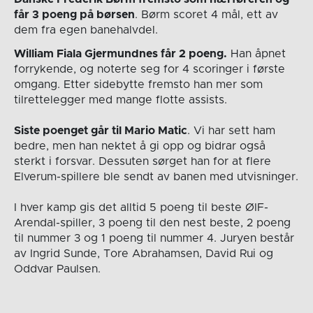
får 3 poeng på børsen
. Børm scoret 4 mål, ett av
dem fra egen banehalvdel.
William Fiala Gjermundnes får 2 poeng.
Han åpnet
forrykende, og noterte seg for 4 scoringer i første
omgang. Etter sidebytte fremsto han mer som
tilrettelegger med mange flotte assists.
Siste poenget går til Mario Matic
. Vi har sett ham
bedre, men han nektet å gi opp og bidrar også
sterkt i forsvar. Dessuten sørget han for at flere
Elverum-spillere ble sendt av banen med utvisninger.
I hver kamp gis det alltid 5 poeng til beste ØIF-
Arendal-spiller, 3 poeng til den nest beste, 2 poeng
til nummer 3 og 1 poeng til nummer 4. Juryen består
av Ingrid Sunde, Tore Abrahamsen, David Rui og
Oddvar Paulsen.