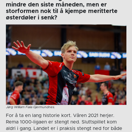
mindre den siste måneden, men er
storformen nok til å kjempe meritterte
østerdøler i senk?
Jørg William Fiala Gjermundnes.
For å ta en lang historie kort. Våren 2021 herjer.
Rema 1000-ligaen er stengt ned. Sluttspillet kom
aldri i gang. Landet er i praksis stengt ned for både