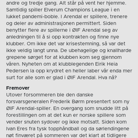
andre og tredje gang. Alt står på vent her hjemme.
Samtidig spiller Elverum Champions League i en
lukket pandemi-boble. I Arendal er spillere, trenere
og deler av administrasjonen permittert. Siden
benytter flere av spillerne i ØIF Arendal seg av
anledningen til å si opp kontrakten og finne nye
klubber. Om ikke det var krisestemning, så var det
ikke veldig langt unna. De ubehagelige og knallharde
grepene sørget for at klubben kom seg gjennom
våren. Nyheten om at klubblegenden Eirik Heia
Pedersen la opp krydret en heller laber vår enda mer
surt for alle som er glad i ØIF Arendal. Hva nå?
Fremover
Utover forsommeren ble den danske
forsvarsgeneralen Frederik Børm presentert som ny
ØIF Arendal-spiller. En overgang som snudde litt på
forestillingen om at det kun er norske spillere som
vender snuten sydover og ikke motsatt. Siden kom
Ivan Eres fra tysk topphåndball og da sørlendingene
nøt finværet på sommeren var det klart at tidligere