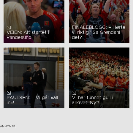
FINALEBLOGG: – Hørte
VEIEN: Alt startet i
vi riktig? Sa Grøndahl
Randesund!
det?
PAULSEN: – Vi går «all
Vi har funnet gull i
in»!
arkivet! Nyt!