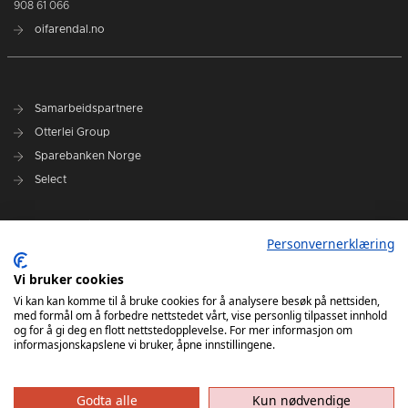
908 61 066
oifarendal.no
Samarbeidspartnere
Otterlei Group
Sparebanken Norge
Select
Nyhetsarkiv
Personvernerklæring
Terminliste
Spillerstall
Vi bruker cookies
Administrasjon
Vi kan kan komme til å bruke cookies for å analysere besøk på nettsiden,
med formål om å forbedre nettstedet vårt, vise personlig tilpasset innhold
Styret
og for å gi deg en flott nettstedopplevelse. For mer informasjon om
informasjonskapslene vi bruker, åpne innstillingene.
Godta alle
Kun nødvendige