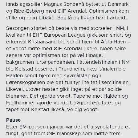
landslagsspiller Magnus Søndenå byttet ut Danmark
og Ribe-Esbjerg med ØIF Arendal. Optimismen kom
stille og rolig tilbake. Bak lå og ligger hardt arbeid.
Sesongen startet på beste vis med storseier i NM, i
kvaliken til EHF European League gikk som smurt og
erkerival Kristiansand ble sendt hjem til Abra Havn –
et vondt møte med ØIF Arendal rikere. Noen seire
senere var optimismen for på vei tilbake. I
bakgrunnen lurte pandemien. I åttendelsfinalen i NM
ble Kolstad beseiret i Trondheim, i kvartfinalen ble
Halden sendt hjem med syvmålstap og i
Lørenskoghallen ble det full fyr i teltet i semifinalen.
Likevel, utover høsten gikk laget på et par solide
blemmer. Det gjorde vondt. Tapene mot Halden og
Fjellhammer gjorde vondt. Uavgjortresultatet og
tapet mot Kolstad likeså. Veldig vondt.
Pause
Etter EM-pausen i januar var det et tilsynelatende et
tungt, godt trent ØIF-mannskap som møtte frem.