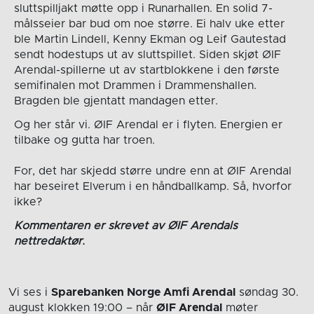
sluttspilljakt møtte opp i Runarhallen. En solid 7-
målsseier bar bud om noe større. Ei halv uke etter
ble Martin Lindell, Kenny Ekman og Leif Gautestad
sendt hodestups ut av sluttspillet. Siden skjøt ØIF
Arendal-spillerne ut av startblokkene i den første
semifinalen mot Drammen i Drammenshallen.
Bragden ble gjentatt mandagen etter.
Og her står vi. ØIF Arendal er i flyten. Energien er
tilbake og gutta har troen.
For, det har skjedd større undre enn at ØIF Arendal
har beseiret Elverum i en håndballkamp. Så, hvorfor
ikke?
Kommentaren er skrevet av ØIF Arendals
nettredaktør.
Vi ses i
Sparebanken Norge Amfi Arendal
søndag 30.
august
klokken 19:00
– når
ØIF Arendal
møter