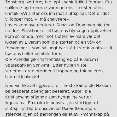
Tønsberg Nøtterøy ble løpt i senk tidlig i februar. Fra
spillerne og trenerne var mantraet – nesten uten
unntak: «Vi sikter oss inn mot sluttspillet. Det er det
vi jobber mot. Vi må analysere».
I mars kom nye nedturer. Runar og Drammen ble for
sterke. Flashbacket til høstens blytunge opplevelser
kom snikende, men mot slutten av mars var det
lukten av Elverum som ble starten på en vår- og
forsommer – som så langt har stått i sterk kontrast til
høstens heller ustabile form.
ØIF Arendal gikk til frontalangrep på Elverum i
Sparebanken Sør Amfi. Etter hvilen viste
seriemesteren bredden i troppen og tok seieren
hjem til Innlandet.
Noe var likevel i gjæret, for i neste kamp ble Haslum
på desperat poengjakt beseiret. 9.april ble
Kristiansand stående som hyggelige verter i
Aquarama. En maktdemonstrasjon stod igjen. I
sluttspillet ble bronsevinner Runar Sandefjord
stående igjen på perrongen da et ØIF-mannskap på