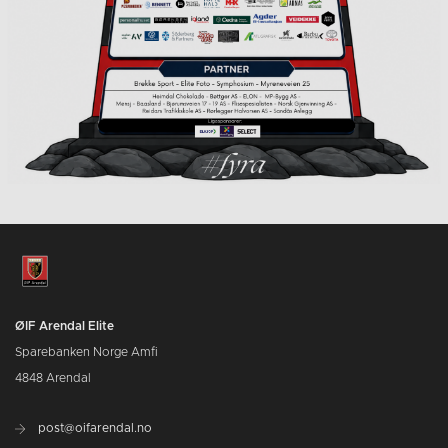
ØIF Arendal Elite
Sparebanken Norge Amfi
4848 Arendal
post@oifarendal.no